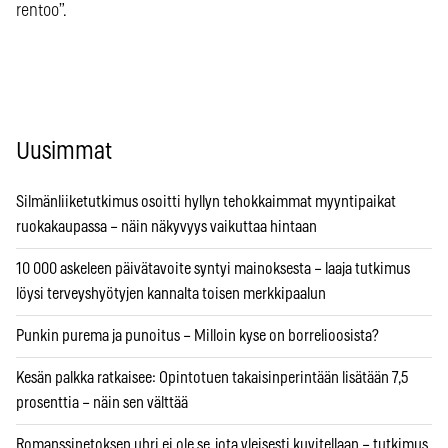
rentoo”.
Uusimmat
Silmänliiketutkimus osoitti hyllyn tehokkaimmat myyntipaikat
ruokakaupassa – näin näkyvyys vaikuttaa hintaan
10 000 askeleen päivätavoite syntyi mainoksesta – laaja tutkimus
löysi terveyshyötyjen kannalta toisen merkkipaalun
Punkin purema ja punoitus – Milloin kyse on borrelioosista?
Kesän palkka ratkaisee: Opintotuen takaisinperintään lisätään 7,5
prosenttia – näin sen välttää
Romanssipetoksen uhri ei ole se, jota yleisesti kuvitellaan – tutkimus