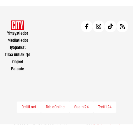
Yhteystiedot
Mediatiedot
Työpaikat
Tilaa uutiskirje
Ohjeet
Palaute
Deitti.net
TableOnline
Suomi24
Treffit24
© 2026 City.fi - Räväkkää sisältöä vuodesta -86 |
Evästeasetukset