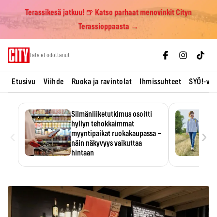
Terassikesä jatkuu! 🍺 Katso parhaat menovinkit Cityn
Terassioppaasta →
Skip
Tätä et odottanut
to
content
Etusivu
Viihde
Ruoka ja ravintolat
Ihmissuhteet
SYÖ!-vii
Silmänliiketutkimus osoitti
hyllyn tehokkaimmat
‹
›
myyntipaikat ruokakaupassa –
näin näkyvyys vaikuttaa
hintaan
Tuotteen paikka hyllyssä
ratkaisee, huomataanko se.
Kauppiaat hyödyntävät…