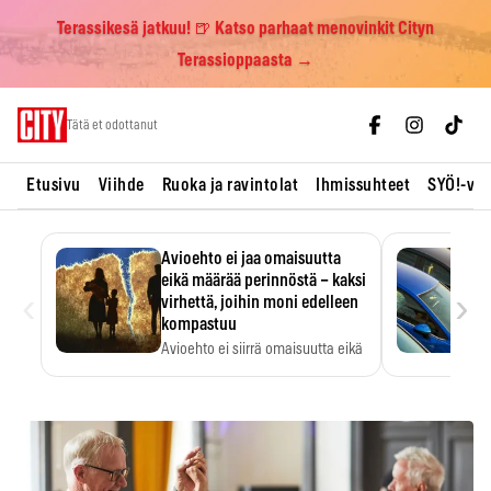
Terassikesä jatkuu! 🍺 Katso parhaat menovinkit Cityn
Terassioppaasta →
Skip
Tätä et odottanut
to
content
Etusivu
Viihde
Ruoka ja ravintolat
Ihmissuhteet
SYÖ!-vii
Avioehto ei jaa omaisuutta
eikä määrää perinnöstä – kaksi
‹
›
virhettä, joihin moni edelleen
kompastuu
Avioehto ei siirrä omaisuutta eikä
ratkaise perintöasioita.