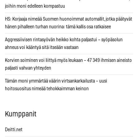
joihin moni edelleen kompastuu
HS: Korjaaja nimeää Suomen huonoimmat automallit, jotka päätyvät
hänen pihalleen turhan nuorina: tämä kallis osa ratkaisee
Aggressiivisen rintasyövän heikko kohta paljastui – syöpäsolun
ahneus voi kääntyä sitä itseään vastaan
Korvien soiminen voi liittyä myös leukaan – 47 349 ihmisen aineisto
paljasti vahvan yhteyden
Tämän moni ymmärtää väärin virtsankarkailusta – uusi
hoitosuositus nimeää tehokkaimman keinon
Kumppanit
Deitti.net