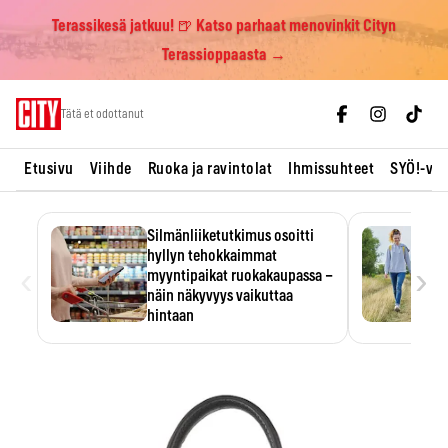
Terassikesä jatkuu! 🍺 Katso parhaat menovinkit Cityn
Terassioppaasta →
Skip
Tätä et odottanut
to
content
Etusivu
Viihde
Ruoka ja ravintolat
Ihmissuhteet
SYÖ!-vii
Silmänliiketutkimus osoitti
hyllyn tehokkaimmat
‹
›
myyntipaikat ruokakaupassa –
näin näkyvyys vaikuttaa
hintaan
Tuotteen paikka hyllyssä
ratkaisee, huomataanko se.
Kauppiaat hyödyntävät…