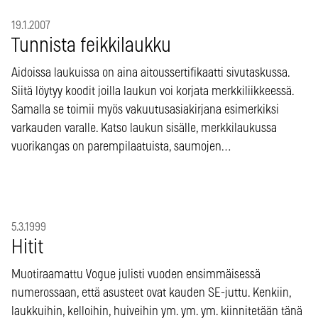
19.1.2007
Tunnista feikkilaukku
Aidoissa laukuissa on aina aitoussertifikaatti sivutaskussa.
Siitä löytyy koodit joilla laukun voi korjata merkkiliikkeessä.
Samalla se toimii myös vakuutusasiakirjana esimerkiksi
varkauden varalle. Katso laukun sisälle, merkkilaukussa
vuorikangas on parempilaatuista, saumojen…
5.3.1999
Hitit
Muotiraamattu Vogue julisti vuoden ensimmäisessä
numerossaan, että asusteet ovat kauden SE-juttu. Kenkiin,
laukkuihin, kelloihin, huiveihin ym. ym. ym. kiinnitetään tänä