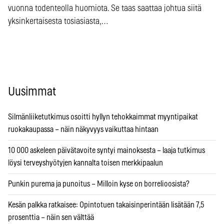
vuonna todenteolla huomiota. Se taas saattaa johtua siitä
yksinkertaisesta tosiasiasta,…
Uusimmat
Silmänliiketutkimus osoitti hyllyn tehokkaimmat myyntipaikat
ruokakaupassa – näin näkyvyys vaikuttaa hintaan
10 000 askeleen päivätavoite syntyi mainoksesta – laaja tutkimus
löysi terveyshyötyjen kannalta toisen merkkipaalun
Punkin purema ja punoitus – Milloin kyse on borrelioosista?
Kesän palkka ratkaisee: Opintotuen takaisinperintään lisätään 7,5
prosenttia – näin sen välttää