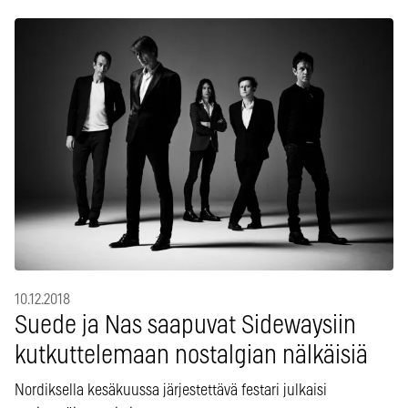
10.12.2018
Suede ja Nas saapuvat Sidewaysiin
kutkuttelemaan nostalgian nälkäisiä
Nordiksella kesäkuussa järjestettävä festari julkaisi