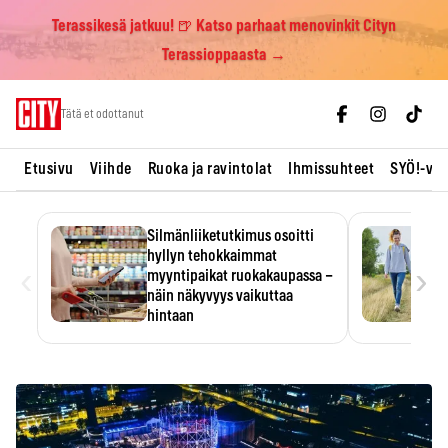
Terassikesä jatkuu! 🍺 Katso parhaat menovinkit Cityn
Terassioppaasta →
Skip
Tätä et odottanut
to
content
Etusivu
Viihde
Ruoka ja ravintolat
Ihmissuhteet
SYÖ!-vii
Silmänliiketutkimus osoitti
hyllyn tehokkaimmat
‹
›
myyntipaikat ruokakaupassa –
näin näkyvyys vaikuttaa
hintaan
Tuotteen paikka hyllyssä
ratkaisee, huomataanko se.
Kauppiaat hyödyntävät…