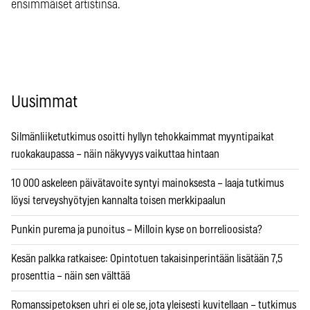
ensimmäiset artistinsa.
Uusimmat
Silmänliiketutkimus osoitti hyllyn tehokkaimmat myyntipaikat
ruokakaupassa – näin näkyvyys vaikuttaa hintaan
10 000 askeleen päivätavoite syntyi mainoksesta – laaja tutkimus
löysi terveyshyötyjen kannalta toisen merkkipaalun
Punkin purema ja punoitus – Milloin kyse on borrelioosista?
Kesän palkka ratkaisee: Opintotuen takaisinperintään lisätään 7,5
prosenttia – näin sen välttää
Romanssipetoksen uhri ei ole se, jota yleisesti kuvitellaan – tutkimus