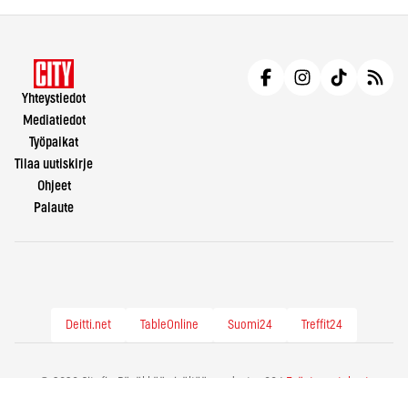
Yhteystiedot
Mediatiedot
Työpaikat
Tilaa uutiskirje
Ohjeet
Palaute
Deitti.net
TableOnline
Suomi24
Treffit24
© 2026 City.fi - Räväkkää sisältöä vuodesta -86 |
Evästeasetukset