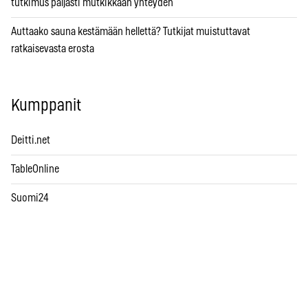
tutkimus paljasti mutkikkaan yhteyden
Auttaako sauna kestämään hellettä? Tutkijat muistuttavat
ratkaisevasta erosta
Kumppanit
Deitti.net
TableOnline
Suomi24