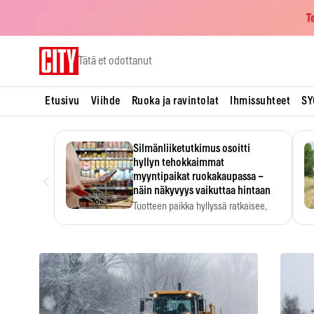
T
Skip
Tätä et odottanut
to
content
Etusivu
Viihde
Ruoka ja ravintolat
Ihmissuhteet
SY
Silmänliiketutkimus osoitti
hyllyn tehokkaimmat
‹
myyntipaikat ruokakaupassa –
näin näkyvyys vaikuttaa hintaan
Tuotteen paikka hyllyssä ratkaisee,
huomataanko se. Kauppiaat
hyödyntävät…