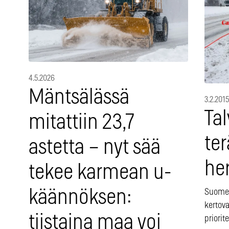
4.5.2026
Mäntsälässä
3.2.2015
Tal
mitattiin 23,7
te
astetta – nyt sää
he
tekee karmean u-
käännöksen:
Suomen
kertova
tiistaina maa voi
priorit