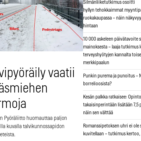
Silmänliiketutkimus osoitti
hyllyn tehokkaimmat myyntip
ruokakaupassa – näin näkyvyy
hintaan
10 000 askeleen päivätavoite 
mainoksesta – laaja tutkimus l
terveyshyötyjen kannalta tois
merkkipaalun
vipyöräily vaatii
Punkin purema ja punoitus – M
borrelioosista?
räsmiehen
Kesän palkka ratkaisee: Opint
rmoja
takaisinperintään lisätään 7,5 
näin sen välttää
 Pyöräliitto huomauttaa paljon
Romanssipetoksen uhri ei ole se
lla kuvalla talvikunnossapidon
kuvitellaan – tutkimus kertoo,
eeteista.