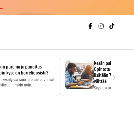
 →
Kesän palkka ratkaise
kin purema ja punoitus –
Opintotuen takaisinp
›
oin kyse on borrelioosista?
lisätään 7,5 prosentti
n kyselyssä suomalaiset arvioivat
välttää
kitaudin riskin noin
Syyslukukauden tukikuu
menkertaiseksi…
määrä ratkeaa sillä, mit
ehti…