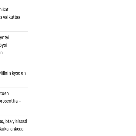
aikat
s vaikuttaa
syntyi
öysi
en
illoin kyse on
otuen
prosenttia –
, jota yleisesti
 kuka lankeaa