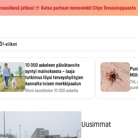
erassikesä jatkuu! 🍺 Katso parhaat menovinkit Cityn Terassioppaasta
Ö!-viikot
10 000 askeleen päivätavoite
Pun
syntyi mainoksesta – laaja
Mill
tutkimus löysi terveyshyötyjen
THL:
kannalta toisen merkkipaalun
punk
Moni tavoittelee 10 000 askelta
kym
päivässä, vaikka luku…
Uusimmat