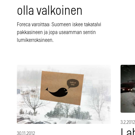
olla valkoinen
Foreca varoittaa: Suomeen iskee takatalvi
pakkasineen ja jopa useamman sentin
lumikerroksineen.
3.2.2012
La
30.11.2012