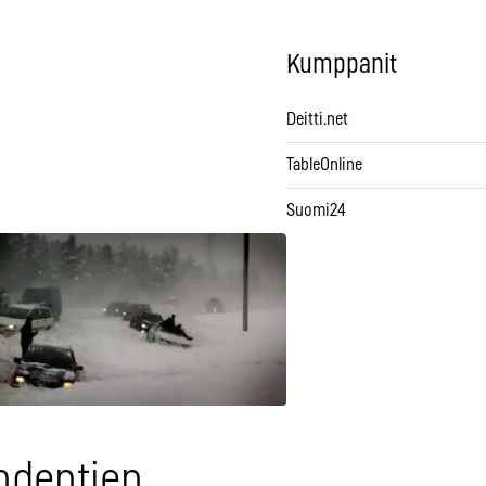
Kumppanit
Deitti.net
TableOnline
Suomi24
hdentien