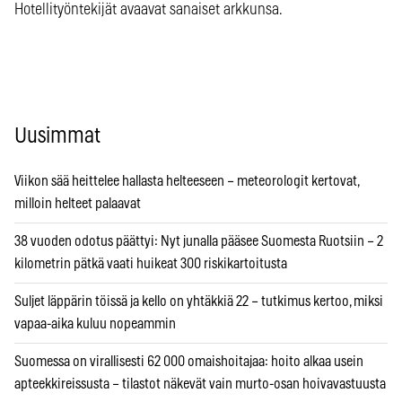
Hotellityöntekijät avaavat sanaiset arkkunsa.
Uusimmat
Viikon sää heittelee hallasta helteeseen – meteorologit kertovat,
milloin helteet palaavat
38 vuoden odotus päättyi: Nyt junalla pääsee Suomesta Ruotsiin – 2
kilometrin pätkä vaati huikeat 300 riskikartoitusta
Suljet läppärin töissä ja kello on yhtäkkiä 22 – tutkimus kertoo, miksi
vapaa-aika kuluu nopeammin
Suomessa on virallisesti 62 000 omaishoitajaa: hoito alkaa usein
apteekkireissusta – tilastot näkevät vain murto-osan hoivavastuusta