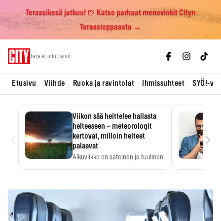
Terassikesä jatkuu! 🍺 Katso parhaat menovinkit Cityn
Terassioppaasta →
Skip
Tätä et odottanut
to
content
Etusivu
Viihde
Ruoka ja ravintolat
Ihmissuhteet
SYÖ!-vii
Viikon sää heittelee hallasta
helteeseen – meteorologit
‹
›
kertovat, milloin helteet
palaavat
Alkuviikko on sateinen ja tuulinen,
ja pohjoisessa voi…