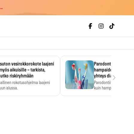
 →
uton vesirokkorokote laajeni
Parodontiitti on ylei
myös aikuisille – tarkista,
hampaiden reikiintym
›
lutko riskiryhmään
yhteys diabetekseen
allinen rokotusohjelma laajeni
Parodontiitti on Suomes
uun alussa.
kuin hampaiden reikiint