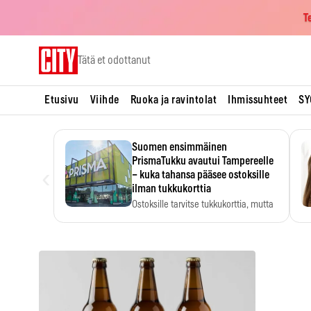
T
Skip
Tätä et odottanut
to
content
Etusivu
Viihde
Ruoka ja ravintolat
Ihmissuhteet
SY
Suomen ensimmäinen
PrismaTukku avautui Tampereelle
‹
– kuka tahansa pääsee ostoksille
ilman tukkukorttia
Ostoksille tarvitse tukkukorttia, mutta
yksikköhinta kannattaa tarkistaa itse.