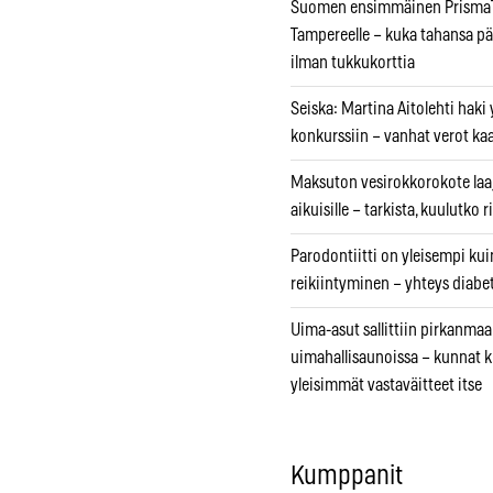
Suomen ensimmäinen PrismaT
Tampereelle – kuka tahansa pä
ilman tukkukorttia
Seiska: Martina Aitolehti haki
konkurssiin – vanhat verot ka
Maksuton vesirokkorokote laa
aikuisille – tarkista, kuulutko
Parodontiitti on yleisempi k
reikiintyminen – yhteys diabe
Uima-asut sallittiin pirkanmaa
uimahallisaunoissa – kunnat 
yleisimmät vastaväitteet itse
Kumppanit