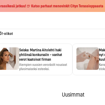
erassikesä jatkuu! 🍺 Katso parhaat menovinkit Cityn Terassioppaasta
Ö!-viikot
Seiska: Martina Aitolehti haki
Maks
yhtiönsä konkurssiin – vanhat
nyt 
verot kaatoivat firman
kuu
Aiempien vuosien verorästit nousivat
Kans
ylivoimaiseksi esteeksi.
elok
Uusimmat