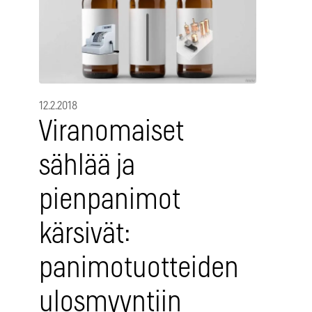
12.2.2018
Viranomaiset
sählää ja
pienpanimot
kärsivät:
panimotuotteiden
ulosmyyntiin