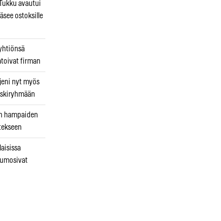
ukku avautui
äsee ostoksille
 yhtiönsä
atoivat firman
jeni nyt myös
 riskiryhmään
uin hampaiden
tekseen
laisissa
kumosivat