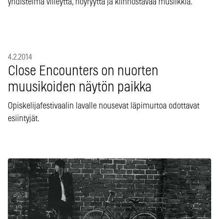
yhdistelmä viileyttä, nöyryyttä ja kiinnostavaa musiikkia.
4.2.2014
Close Encounters on nuorten
muusikoiden näytön paikka
Opiskelijafestivaalin lavalle nousevat läpimurtoa odottavat
esiintyjät.