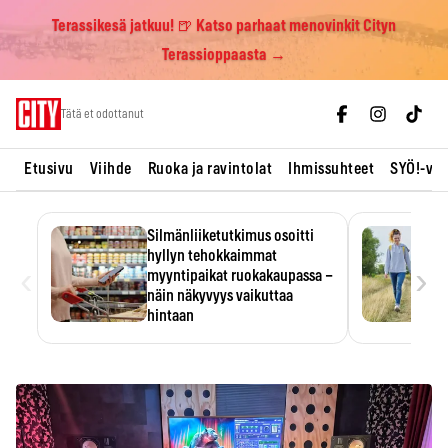
Terassikesä jatkuu! 🍺 Katso parhaat menovinkit Cityn
Terassioppaasta →
Skip
Tätä et odottanut
to
content
Etusivu
Viihde
Ruoka ja ravintolat
Ihmissuhteet
SYÖ!-vii
Silmänliiketutkimus osoitti
hyllyn tehokkaimmat
‹
›
myyntipaikat ruokakaupassa –
näin näkyvyys vaikuttaa
hintaan
Tuotteen paikka hyllyssä
ratkaisee, huomataanko se.
Kauppiaat hyödyntävät…