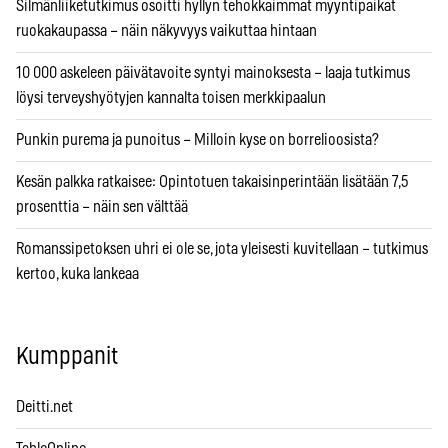
Silmänliiketutkimus osoitti hyllyn tehokkaimmat myyntipaikat
ruokakaupassa – näin näkyvyys vaikuttaa hintaan
10 000 askeleen päivätavoite syntyi mainoksesta – laaja tutkimus
löysi terveyshyötyjen kannalta toisen merkkipaalun
Punkin purema ja punoitus – Milloin kyse on borrelioosista?
Kesän palkka ratkaisee: Opintotuen takaisinperintään lisätään 7,5
prosenttia – näin sen välttää
Romanssipetoksen uhri ei ole se, jota yleisesti kuvitellaan – tutkimus
kertoo, kuka lankeaa
Kumppanit
Deitti.net