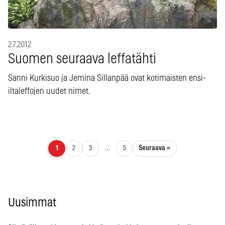
2.7.2012
Suomen seuraava leffatähti
Sanni Kurkisuo ja Jemina Sillanpää ovat kotimaisten ensi-
iltaleffojen uudet nimet.
Artikkelien sivutus
Seuraava »
1
2
3
…
5
Uusimmat