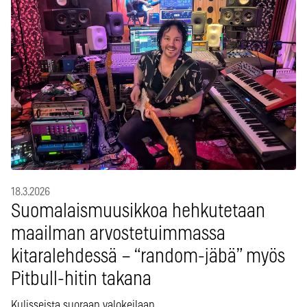
18.3.2026
Suomalaismuusikkoa hehkutetaan
maailman arvostetuimmassa
kitaralehdessä – “random-jäbä” myös
Pitbull-hitin takana
Kulisseista suoraan valokeilaan.