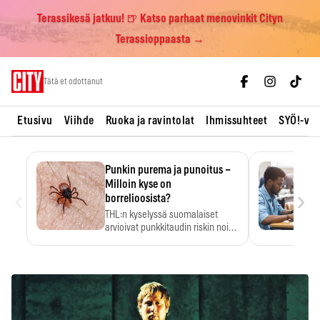
Terassikesä jatkuu! 🍺 Katso parhaat menovinkit Cityn
Terassioppaasta →
Skip
Tätä et odottanut
to
content
Etusivu
Viihde
Ruoka ja ravintolat
Ihmissuhteet
SYÖ!-vii
Punkin purema ja punoitus –
Milloin kyse on
‹
›
borrelioosista?
THL:n kyselyssä suomalaiset
arvioivat punkkitaudin riskin noin
kymmenkertaiseksi…