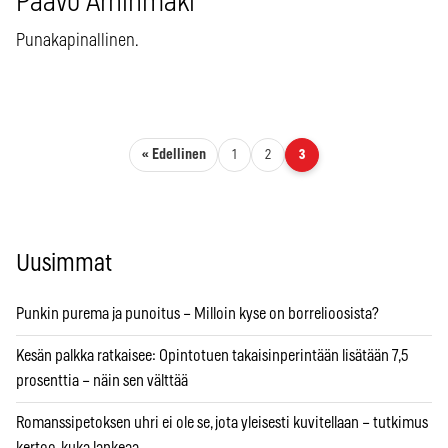
Paavo Arhinmäki
Punakapinallinen.
Artikkelien sivutus
« Edellinen
1
2
3
Uusimmat
Punkin purema ja punoitus – Milloin kyse on borrelioosista?
Kesän palkka ratkaisee: Opintotuen takaisinperintään lisätään 7,5
prosenttia – näin sen välttää
Romanssipetoksen uhri ei ole se, jota yleisesti kuvitellaan – tutkimus
kertoo, kuka lankeaa