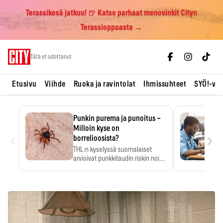
Terassikesä jatkuu! 🍺 Katso parhaat menovinkit Cityn
Terassioppaasta →
Skip
Tätä et odottanut
to
content
Etusivu
Viihde
Ruoka ja ravintolat
Ihmissuhteet
SYÖ!-vii
Punkin purema ja punoitus –
Milloin kyse on
‹
›
borrelioosista?
THL:n kyselyssä suomalaiset
arvioivat punkkitaudin riskin noin
kymmenkertaiseksi…