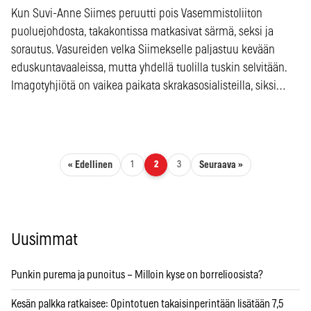
Kun Suvi-Anne Siimes peruutti pois Vasemmistoliiton
puoluejohdosta, takakontissa matkasivat särmä, seksi ja
sorautus. Vasureiden velka Siimekselle paljastuu kevään
eduskuntavaaleissa, mutta yhdellä tuolilla tuskin selvitään.
Imagotyhjiötä on vaikea paikata skrakasosialisteilla, siksi…
Artikkelien sivutus
« Edellinen
Seuraava »
1
2
3
Uusimmat
Punkin purema ja punoitus – Milloin kyse on borrelioosista?
Kesän palkka ratkaisee: Opintotuen takaisinperintään lisätään 7,5