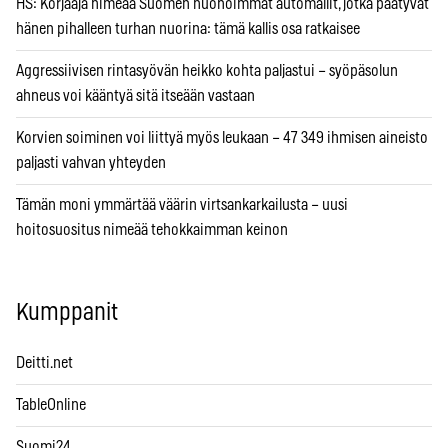
HS: Korjaaja nimeää Suomen huonoimmat automallit, jotka päätyvät
hänen pihalleen turhan nuorina: tämä kallis osa ratkaisee
Aggressiivisen rintasyövän heikko kohta paljastui – syöpäsolun
ahneus voi kääntyä sitä itseään vastaan
Korvien soiminen voi liittyä myös leukaan – 47 349 ihmisen aineisto
paljasti vahvan yhteyden
Tämän moni ymmärtää väärin virtsankarkailusta – uusi
hoitosuositus nimeää tehokkaimman keinon
Kumppanit
Deitti.net
TableOnline
Suomi24