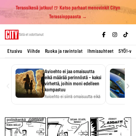
Terassikesä jatkuu! 🍺 Katso parhaat menovinkit Cityn
Terassioppaasta →
Skip
Tätä et odottanut
to
content
Etusivu
Viihde
Ruoka ja ravintolat
Ihmissuhteet
SYÖ!-vii
Avioehto ei jaa omaisuutta
eikä määrää perinnöstä – kaksi
‹
›
virhettä, joihin moni edelleen
kompastuu
Avioehto ei siirrä omaisuutta eikä
ratkaise perintöasioita.