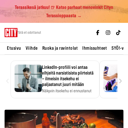
Terassikesä jatkuu! 🍺 Katso parhaat menovinkit Cityn
Terassioppaasta →
Skip
Tätä et odottanut
to
content
Etusivu
Viihde
Ruoka ja ravintolat
Ihmissuhteet
SYÖ!-vii
LinkedIn-profiili voi antaa
vihjeitä narsistisista piirteistä
‹
›
– ilmeisin itsekehu ei
paljastanut juuri mitään
Näkyvin itsekehu ei ennustanut
narsistisia piirteitä.