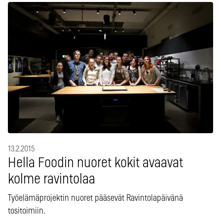
13.2.2015
Hella Foodin nuoret kokit avaavat
kolme ravintolaa
Työelämäprojektin nuoret pääsevät Ravintolapäivänä
tositoimiin.