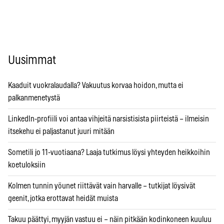
Uusimmat
Kaaduit vuokralaudalla? Vakuutus korvaa hoidon, mutta ei
palkanmenetystä
LinkedIn-profiili voi antaa vihjeitä narsistisista piirteistä – ilmeisin
itsekehu ei paljastanut juuri mitään
Sometili jo 11-vuotiaana? Laaja tutkimus löysi yhteyden heikkoihin
koetuloksiin
Kolmen tunnin yöunet riittävät vain harvalle – tutkijat löysivät
geenit, jotka erottavat heidät muista
Takuu päättyi, myyjän vastuu ei – näin pitkään kodinkoneen kuuluu