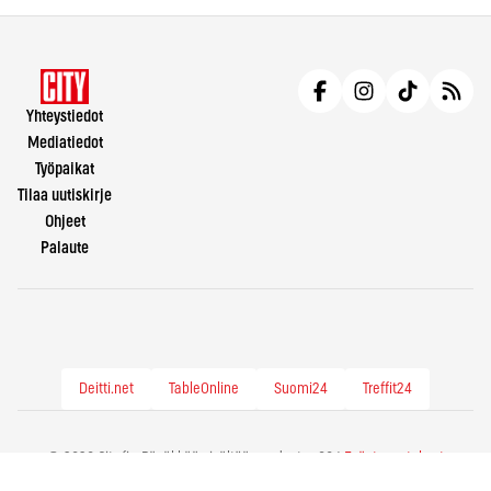
Yhteystiedot
Mediatiedot
Työpaikat
Tilaa uutiskirje
Ohjeet
Palaute
Deitti.net
TableOnline
Suomi24
Treffit24
© 2026 City.fi - Räväkkää sisältöä vuodesta -86 |
Evästeasetukset