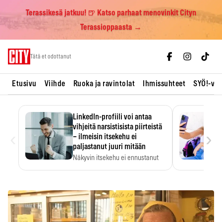
Terassikesä jatkuu! 🍺 Katso parhaat menovinkit Cityn
Terassioppaasta →
Skip
Tätä et odottanut
to
content
Etusivu
Viihde
Ruoka ja ravintolat
Ihmissuhteet
SYÖ!-vii
LinkedIn-profiili voi antaa
vihjeitä narsistisista piirteistä
‹
›
– ilmeisin itsekehu ei
paljastanut juuri mitään
Näkyvin itsekehu ei ennustanut
narsistisia piirteitä.