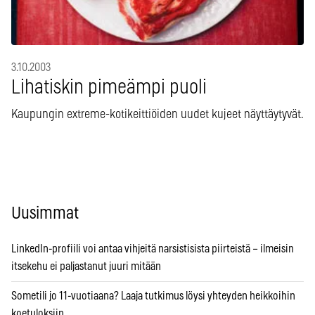
3.10.2003
Lihatiskin pimeämpi puoli
Kaupungin extreme-kotikeittiöiden uudet kujeet näyttäytyvät.
Uusimmat
LinkedIn-profiili voi antaa vihjeitä narsistisista piirteistä – ilmeisin
itsekehu ei paljastanut juuri mitään
Sometili jo 11-vuotiaana? Laaja tutkimus löysi yhteyden heikkoihin
koetuloksiin