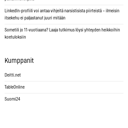
LinkedIn-profiili voi antaa vihjeitä narsistisista piirteistä – ilmeisin
itsekehu ei paljastanut juuri mitään
Sometili jo 11-vuotiaana? Laaja tutkimus löysi yhteyden heikkoihin
koetuloksiin
Kumppanit
Deitti.net
TableOnline
Suomi24