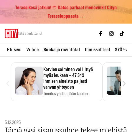
Terassikesä jatkuu! 🍺 Katso parhaat menovinkit Cityn
Terassioppaasta →
Skip
Tätä et odottanut
to
content
Etusivu
Viihde
Ruoka ja ravintolat
Ihmissuhteet
SYÖ!-vii
Korvien soiminen voi liittyä
myös leukaan – 47 349
‹
›
ihmisen aineisto paljasti
vahvan yhteyden
Tinnitus yhdistetään kuulon
heikkenemiseen. Meta-analyysi
kertoo, että myös…
5.12.2025
Tämä yksi sisarussuhde tekee miehistä