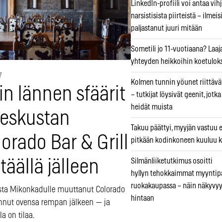
LinkedIn-profiili voi antaa vihj
narsistisista piirteistä – ilmeis
paljastanut juuri mitään
Sometili jo 11-vuotiaana? Laaj
yhteyden heikkoihin koetuloks
7
Kolmen tunnin yöunet riittävät
lin lännen sfäärit
– tutkijat löysivät geenit, jotk
heidät muista
keskustan
Takuu päättyi, myyjän vastuu e
orado Bar & Grill
pitkään kodinkoneen kuuluu k
Silmänliiketutkimus osoitti
täällä jälleen
hyllyn tehokkaimmat myyntip
ruokakaupassa – näin näkyvyy
ta Mikonkadulle muuttanut Colorado
hintaan
nnut ovensa rempan jälkeen — ja
la on tilaa.