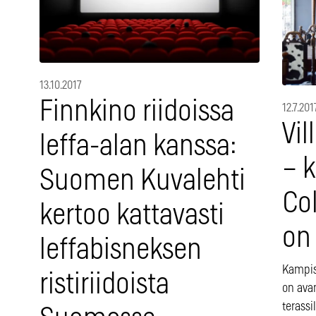
13.10.2017
Finnkino riidoissa
12.7.201
Vil
leffa-alan kanssa:
– 
Suomen Kuvalehti
Col
kertoo kattavasti
on 
leffabisneksen
Kampis
ristiriidoista
on ava
terassil