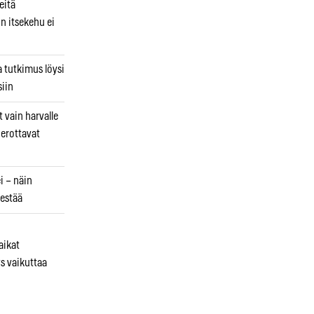
eitä
in itsekehu ei
a tutkimus löysi
iin
 vain harvalle
a erottavat
i – näin
estää
aikat
s vaikuttaa