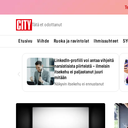
T
Skip
Tätä et odottanut
to
content
Etusivu
Viihde
Ruoka ja ravintolat
Ihmissuhteet
SY
LinkedIn-profiili voi antaa vihjeitä
narsistisista piirteistä – ilmeisin
‹
itsekehu ei paljastanut juuri
mitään
Näkyvin itsekehu ei ennustanut
narsistisia piirteitä.