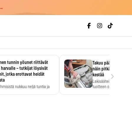
 →
en tunnin yöunet riittävät
Takuu päättyi, myyjän
 harvalle – tutkijat löysivät
näin pitkään kodinko
›
it, jotka erottavat heidät
kestää
sta
Lakisääteinen virhevast
ihmisistä nukkuu neljä tuntia ja
tuotteen oletetun kestoi
ilti…