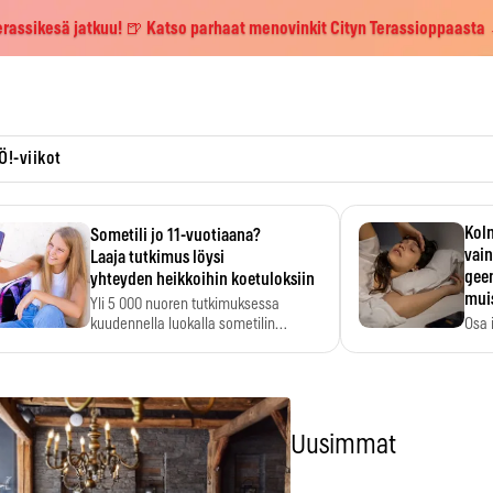
erassikesä jatkuu! 🍺 Katso parhaat menovinkit Cityn Terassioppaasta
Ö!-viikot
Kolm
Sometili jo 11-vuotiaana?
vain
Laaja tutkimus löysi
geen
yhteyden heikkoihin koetuloksiin
mui
Yli 5 000 nuoren tutkimuksessa
kuudennella luokalla sometilin…
Osa 
voi s
Uusimmat