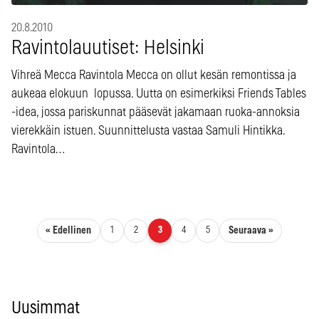
20.8.2010
Ravintolauutiset: Helsinki
Vihreä Mecca Ravintola Mecca on ollut kesän remontissa ja
aukeaa elokuun lopussa. Uutta on esimerkiksi Friends Tables
-idea, jossa pariskunnat pääsevät jakamaan ruoka-annoksia
vierekkäin istuen. Suunnittelusta vastaa Samuli Hintikka.
Ravintola…
Artikkelien sivutus
« Edellinen
Seuraava »
1
2
3
4
5
Uusimmat