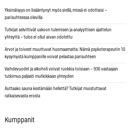
Yksinäisyys on lisääntynyt myös siellä, missä ei odottaisi –
parisuhteessa olevilla
Tutkijat selvittivät uskoon tulemisen ja analyyttisen ajattelun
yhteyttä – tulos ei ollut aivan odotettu
Arvot ja toiveet muuttuvat huomaamatta: Nämä psykoterapeutin 10
kysymystä kumppanille voivat pelastaa parisuhteen
Vaihdevuodet ja alkoholi voivat ruokkia toisiaan – 936 vastaajan
tutkimus paljasti mutkikkaan yhteyden
Auttaako sauna kestämään hellettä? Tutkijat muistuttavat
ratkaisevasta erosta
Kumppanit