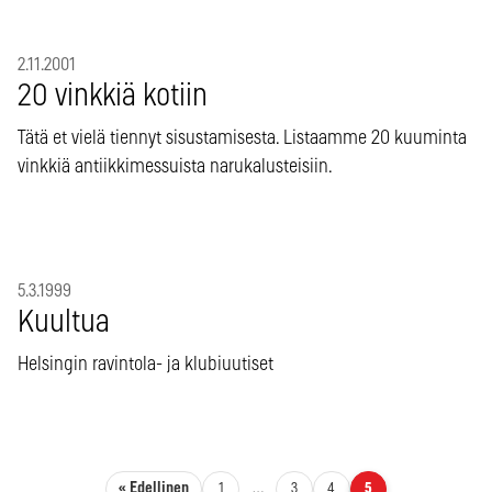
2.11.2001
20 vinkkiä kotiin
Tätä et vielä tiennyt sisustamisesta. Listaamme 20 kuuminta
vinkkiä antiikkimessuista narukalusteisiin.
5.3.1999
Kuultua
Helsingin ravintola- ja klubiuutiset
Artikkelien sivutus
« Edellinen
1
…
3
4
5