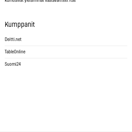
kumosivat yleisimmät vastaväitteet itse
Kumppanit
Deitti.net
TableOnline
Suomi24