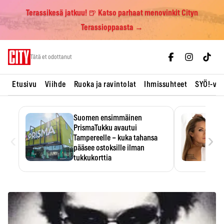
Terassikesä jatkuu! 🍺 Katso parhaat menovinkit Cityn
Terassioppaasta →
Skip
Tätä et odottanut
to
content
Etusivu
Viihde
Ruoka ja ravintolat
Ihmissuhteet
SYÖ!-vii
Suomen ensimmäinen
PrismaTukku avautui
‹
›
Tampereelle – kuka tahansa
pääsee ostoksille ilman
tukkukorttia
Ostoksille tarvitse tukkukorttia,
mutta yksikköhinta kannattaa
tarkistaa itse.