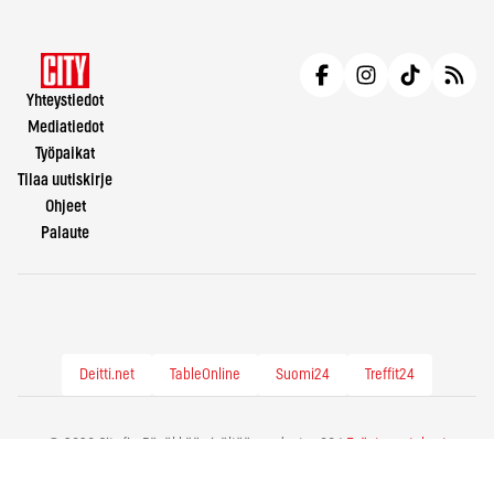
Yhteystiedot
Mediatiedot
Työpaikat
Tilaa uutiskirje
Ohjeet
Palaute
Deitti.net
TableOnline
Suomi24
Treffit24
© 2026 City.fi - Räväkkää sisältöä vuodesta -86 |
Evästeasetukset