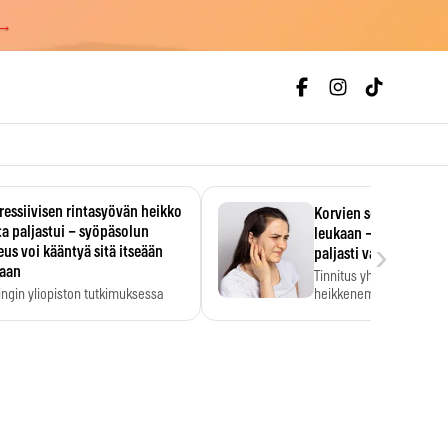
 →
essiivisen rintasyövän heikko
Korvien soiminen voi 
a paljastui – syöpäsolun
leukaan – 47 349 ihmi
›
us voi kääntyä sitä itseään
paljasti vahvan yhtey
taan
Tinnitus yhdistetään ku
ingin yliopiston tutkimuksessa
heikkenemiseen. Meta-a
aktiivisen rintasyövän kasvu
kertoo, että myös…
stui.