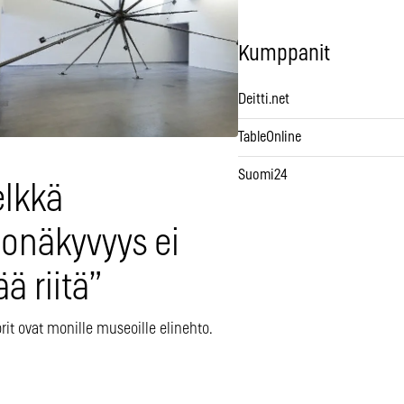
Kumppanit
Deitti.net
TableOnline
Suomi24
elkkä
gonäkyvyys ei
ä riitä”
it ovat monille museoille elinehto.