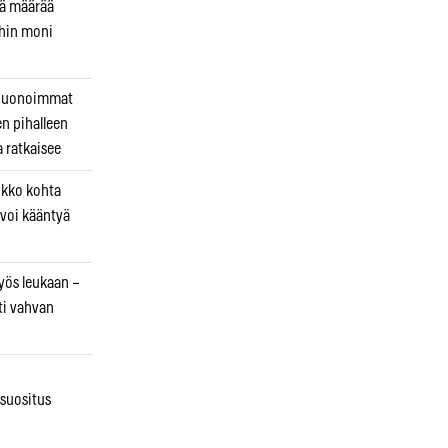
kä määrää
ihin moni
 huonoimmat
en pihalleen
a ratkaisee
ikko kohta
 voi kääntyä
myös leukaan –
ti vahvan
osuositus
n