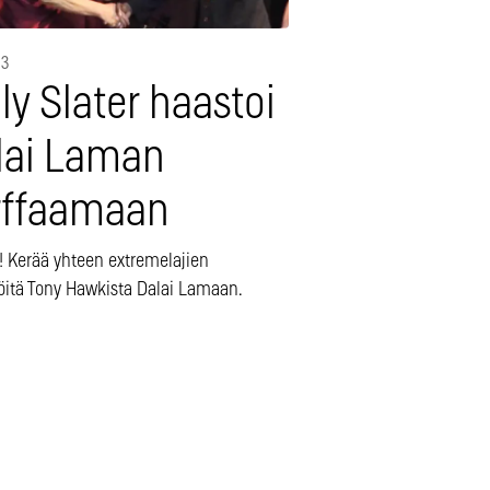
13
ly Slater haastoi
lai Laman
rffaamaan
 Kerää yhteen extremelajien
köitä Tony Hawkista Dalai Lamaan.