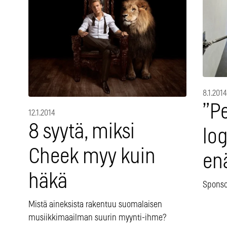
8.1.2014
”P
12.1.2014
8 syytä, miksi
lo
Cheek myy kuin
enä
häkä
Sponsor
Mistä aineksista rakentuu suomalaisen
musiikkimaailman suurin myynti-ihme?