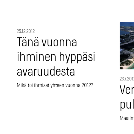
25.12.2012
Tänä vuonna
ihminen hyppäsi
avaruudesta
23.7.201
Mikä toi ihmiset yhteen vuonna 2012?
Ver
pul
Maailm