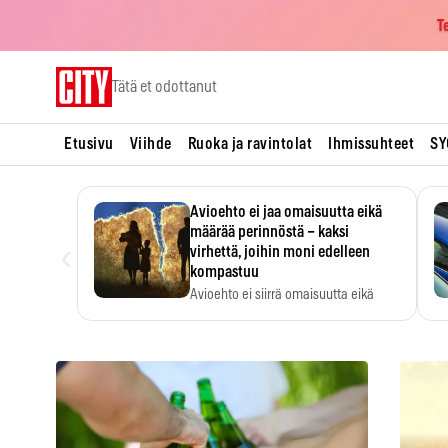
T
Skip
Tätä et odottanut
to
content
Etusivu
Viihde
Ruoka ja ravintolat
Ihmissuhteet
SY
Avioehto ei jaa omaisuutta eikä
määrää perinnöstä – kaksi
‹
virhettä, joihin moni edelleen
kompastuu
Avioehto ei siirrä omaisuutta eikä
ratkaise perintöasioita.