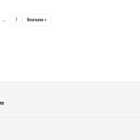
Seuraava »
…
7
ute