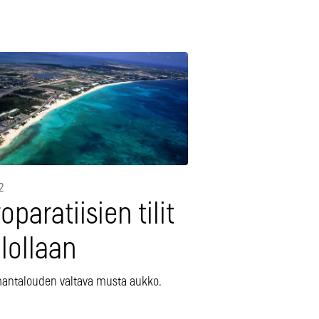
2
oparatiisien tilit
lollaan
antalouden valtava musta aukko.