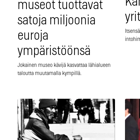
Ka
museot tuottavat
yri
satoja miljoonia
Itsensä
euroja
intohim
ympäristöönsä
Jokainen museo kävijä kasvattaa lähialueen
taloutta muutamalla kympillä.