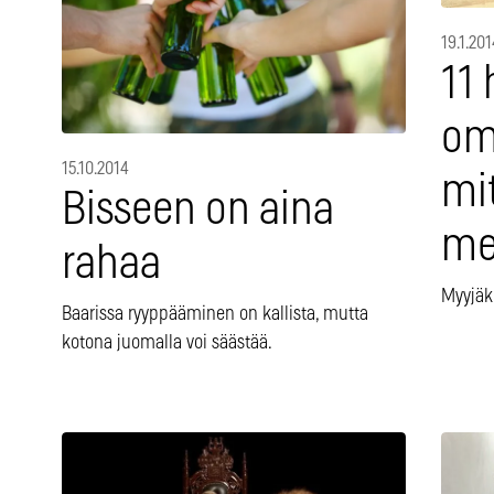
19.1.201
11
om
15.10.2014
mit
Bisseen on aina
mei
rahaa
Myyjäk
Baarissa ryyppääminen on kallista, mutta
kotona juomalla voi säästää.