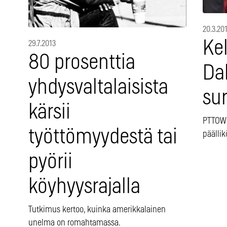
20.3.20
Kel
29.7.2013
80 prosenttia
Da
yhdysvaltalaisista
su
kärsii
PTTOW!
työttömyydestä tai
päälli
pyörii
köyhyysrajalla
Tutkimus kertoo, kuinka amerikkalainen
unelma on romahtamassa.