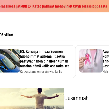
erassikesä jatkuu! 🍺 Katso parhaat menovinkit Cityn Terassioppaasta
Ö!-viikot
HS: Korjaaja nimeää Suomen
Aggr
huonoimmat automallit, jotka
koht
päätyvät hänen pihalleen turhan
ahne
nuorina: tämä kallis osa ratkaisee
vas
Ratkaisijana on usein yksi kallis
Hels
komponentti.
MYC-
hida
Uusimmat