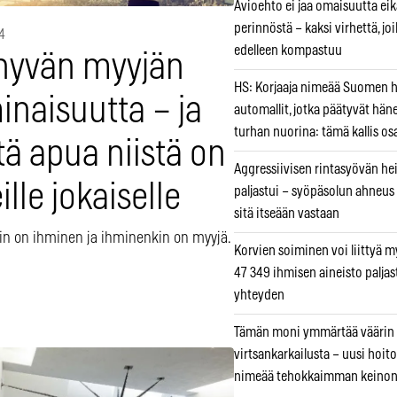
Avioehto ei jaa omaisuutta ei
perinnöstä – kaksi virhettä, jo
4
edelleen kompastuu
 hyvän myyjän
HS: Korjaaja nimeää Suomen
inaisuutta – ja
automallit, jotka päätyvät hän
turhan nuorina: tämä kallis os
ä apua niistä on
Aggressiivisen rintasyövän he
lle jokaiselle
paljastui – syöpäsolun ahneus
sitä itseään vastaan
in on ihminen ja ihminenkin on myyjä.
Korvien soiminen voi liittyä 
47 349 ihmisen aineisto paljas
yhteyden
Tämän moni ymmärtää väärin
virtsankarkailusta – uusi hoit
nimeää tehokkaimman keino