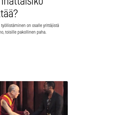
nnattaisiko
ttää?
 työllistäminen on osalle yrittäjistä
o, toisille pakollinen paha.