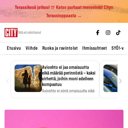
Terassikesä jatkuu! 🍺 Katso parhaat menovinkit Cityn
Terassioppaasta →
Skip
Tätä et odottanut
to
content
Etusivu
Viihde
Ruoka ja ravintolat
Ihmissuhteet
SYÖ!-vii
Avioehto ei jaa omaisuutta
eikä määrää perinnöstä – kaksi
‹
›
virhettä, joihin moni edelleen
kompastuu
Avioehto ei siirrä omaisuutta eikä
ratkaise perintöasioita.