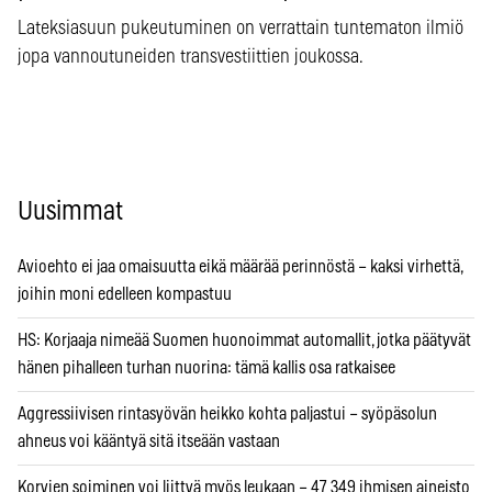
Lateksiasuun pukeutuminen on verrattain tuntematon ilmiö
jopa vannoutuneiden transvestiittien joukossa.
Uusimmat
Avioehto ei jaa omaisuutta eikä määrää perinnöstä – kaksi virhettä,
joihin moni edelleen kompastuu
HS: Korjaaja nimeää Suomen huonoimmat automallit, jotka päätyvät
hänen pihalleen turhan nuorina: tämä kallis osa ratkaisee
Aggressiivisen rintasyövän heikko kohta paljastui – syöpäsolun
ahneus voi kääntyä sitä itseään vastaan
Korvien soiminen voi liittyä myös leukaan – 47 349 ihmisen aineisto