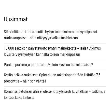
Uusimmat
Silmänliiketutkimus osoitti hyllyn tehokkaimmat myyntipaikat
ruokakaupassa – näin näkyvyys vaikuttaa hintaan
10 000 askeleen päivätavoite syntyi mainoksesta – laaja tutkimus
löysi terveyshyötyjen kannalta toisen merkkipaalun
Punkin purema ja punoitus – Milloin kyse on borrelioosista?
Kesän palkka ratkaisee: Opintotuen takaisinperintään lisätään 7,5
prosenttia – näin sen välttää
Romanssipetoksen uhri ei ole se, jota yleisesti kuvitellaan – tutkimus
kertoo, kuka lankeaa