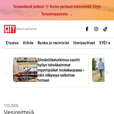
Terassikesä jatkuu! 🍺 Katso parhaat menovinkit Cityn
Terassioppaasta →
Skip
Tätä et odottanut
to
content
Etusivu
Viihde
Ruoka ja ravintolat
Ihmissuhteet
SYÖ!-vii
Silmänliiketutkimus osoitti
hyllyn tehokkaimmat
‹
›
myyntipaikat ruokakaupassa –
näin näkyvyys vaikuttaa
hintaan
Tuotteen paikka hyllyssä
ratkaisee, huomataanko se.
Kauppiaat hyödyntävät…
1.10.2000
Vesireittejä