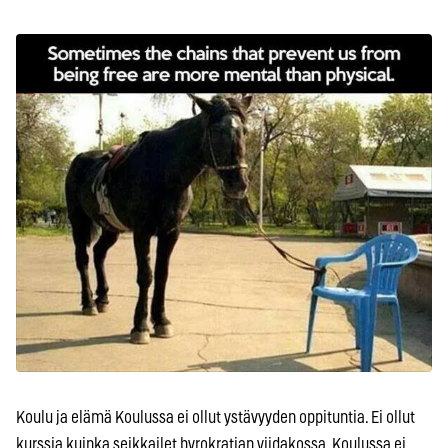
Koulu ja elämä Koulussa ei ollut ystävyyden oppituntia. Ei ollut
kurssia kuinka seikkailet byrokratian viidakossa. Koulussa ei