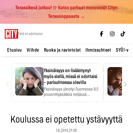
Terassikesä jatkuu! 🍺 Katso parhaat menovinkit Cityn
Terassioppaasta →
Skip
Tätä et odottanut
to
content
Etusivu
Viihde
Ruoka ja ravintolat
Ihmissuhteet
SYÖ!-vii
Yksinäisyys on lisääntynyt
myös siellä, missä ei odottaisi
‹
›
– parisuhteessa olevilla
Yksinäisyys yleistyi Suomessa 8,5
prosenttiyksikköä neljässä
vuodessa. Se…
Koulussa ei opetettu ystävyyttä
7.6.2014 21:39