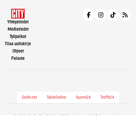
Yhteystiedot
Mediatiedot
Työpaikat
Tilaa uutiskirje
Ohjeet
Palaute
Deitti.net
TableOnline
Suomi24
Treffit24
© 2026 City.fi - Räväkkää sisältöä vuodesta -86 |
Evästeasetukset