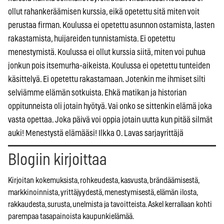
ollut rahankeräämisen kurssia, eikä opetettu sitä miten voit
perustaa firman. Koulussa ei opetettu asunnon ostamista, lasten
rakastamista, huijareiden tunnistamista. Ei opetettu
menestymistä. Koulussa ei ollut kurssia siitä, miten voi puhua
jonkun pois itsemurha-aikeista. Koulussa ei opetettu tunteiden
käsittelyä. Ei opetettu rakastamaan. Jotenkin me ihmiset silti
selviämme elämän sotkuista. Ehkä matikan ja historian
oppitunneista oli jotain hyötyä. Vai onko se sittenkin elämä joka
vasta opettaa. Joka päivä voi oppia jotain uutta kun pitää silmät
auki! Menestystä elämääsi! Ilkka O. Lavas sarjayrittäjä
Blogiin kirjoittaa
Kirjoitan kokemuksista, rohkeudesta, kasvusta, brändäämisestä,
markkinoinnista, yrittäjyydestä, menestymisestä, elämän ilosta,
rakkaudesta, surusta, unelmista ja tavoitteista. Askel kerrallaan kohti
parempaa tasapainoista kaupunkielämää.