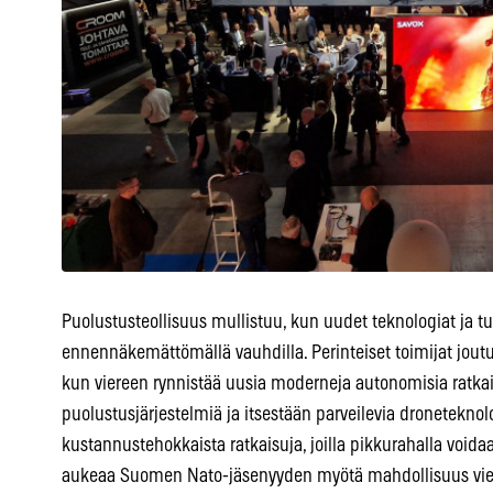
Puolustusteollisuus mullistuu, kun uudet teknologiat ja 
ennennäkemättömällä vauhdilla. Perinteiset toimijat jou
kun viereen rynnistää uusia moderneja autonomisia ratkais
puolustusjärjestelmiä ja itsestään parveilevia droneteknolo
kustannustehokkaista ratkaisuja, joilla pikkurahalla voida
aukeaa Suomen Nato-jäsenyyden myötä mahdollisuus viedä