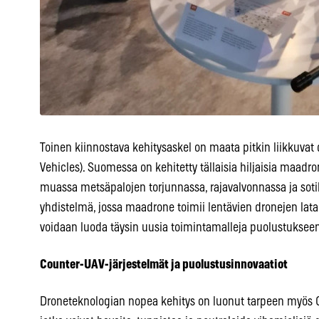
Toinen kiinnostava kehitysaskel on maata pitkin liikkuv
Vehicles). Suomessa on kehitetty tällaisia hiljaisia maadr
muassa metsäpalojen torjunnassa, rajavalvonnassa ja sotil
yhdistelmä, jossa maadrone toimii lentävien dronejen lata
voidaan luoda täysin uusia toimintamalleja puolustukseen
Counter-UAV-järjestelmät ja puolustusinnovaatiot
Droneteknologian nopea kehitys on luonut tarpeen myös Co