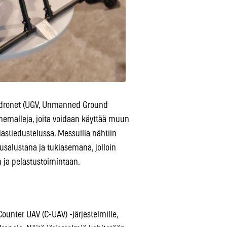
at dronet (UGV, Unmanned Ground
onemalleja, joita voidaan käyttää muun
astiedustelussa. Messuilla nähtiin
usalustana ja tukiasemana, jolloin
 ja pelastustoimintaan.
unter UAV (C-UAV) -järjestelmille,