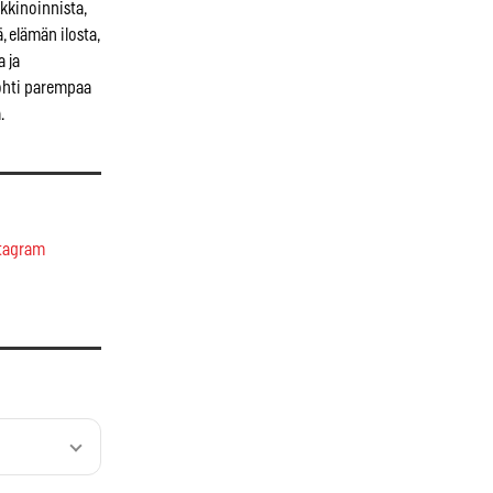
kkinoinnista,
, elämän ilosta,
a ja
kohti parempaa
.
tagram