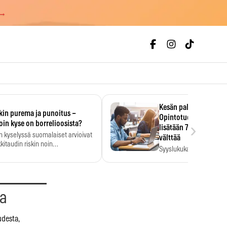
 →
Kesän palkka ratkaise
kin purema ja punoitus –
Opintotuen takaisinp
›
oin kyse on borrelioosista?
lisätään 7,5 prosentti
n kyselyssä suomalaiset arvioivat
välttää
kitaudin riskin noin
Syyslukukauden tukikuu
menkertaiseksi…
määrä ratkeaa sillä, mit
ehti…
aa
udesta,