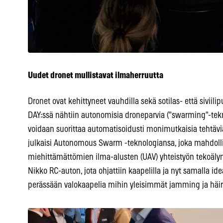
Uudet dronet mullistavat ilmaherruutta
Dronet ovat kehittyneet vauhdilla sekä sotilas- että sivii
DAY:ssä nähtiin autonomisia droneparvia ("swarming"-tekn
voidaan suorittaa automatisoidusti monimutkaisia tehtävi
julkaisi Autonomous Swarm -teknologiansa, joka mahdollis
miehittämättömien ilma-alusten (UAV) yhteistyön tekoäly
Nikko RC-auton, jota ohjattiin kaapelilla ja nyt samalla ide
perässään valokaapelia mihin yleisimmät jamming ja häir