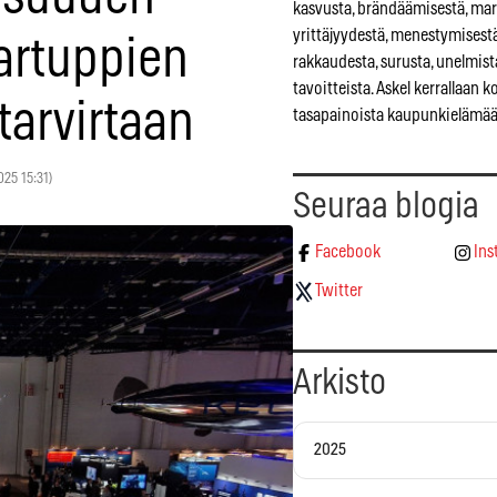
kasvusta, brändäämisestä, mar
yrittäjyydestä, menestymisestä
artuppien
rakkaudesta, surusta, unelmist
tavoitteista. Askel kerrallaan 
tarvirtaan
tasapainoista kaupunkielämää
2025 15:31)
Seuraa blogia
Facebook
Ins
Twitter
Arkisto
2025