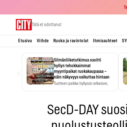
T
Skip
Tätä et odottanut
to
content
Etusivu
Viihde
Ruoka ja ravintolat
Ihmissuhteet
SY
Silmänliiketutkimus osoitti
hyllyn tehokkaimmat
‹
myyntipaikat ruokakaupassa –
näin näkyvyys vaikuttaa hintaan
Tuotteen paikka hyllyssä ratkaisee,
huomataanko se. Kauppiaat
hyödyntävät…
SecD-DAY suosi
puolustusteol