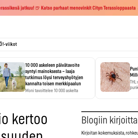
erassikesä jatkuu! 🍺 Katso parhaat menovinkit Cityn Terassioppaasta
Ö!-viikot
10 000 askeleen päivätavoite
Pun
syntyi mainoksesta – laaja
Mill
tutkimus löysi terveyshyötyjen
THL:
kannalta toisen merkkipaalun
punk
Moni tavoittelee 10 000 askelta
kym
päivässä, vaikka luku…
o kertoo
Blogiin kirjoitt
lisuuden
Kirjoitan kokemuksista, rohke