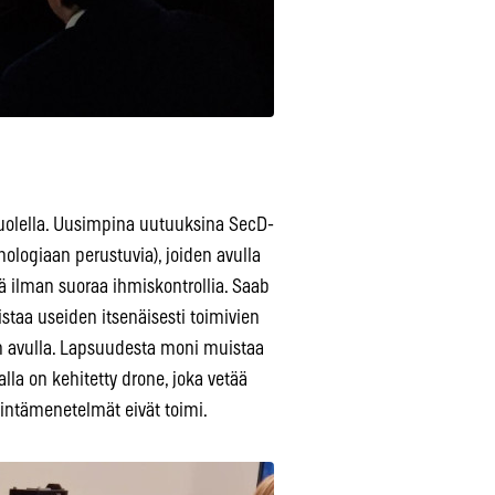
lipuolella. Uusimpina uutuuksina SecD-
ologiaan perustuvia), joiden avulla
ä ilman suoraa ihmiskontrollia. Saab
taa useiden itsenäisesti toimivien
n avulla. Lapsuudesta moni muistaa
alla on kehitetty drone, joka vetää
intämenetelmät eivät toimi.