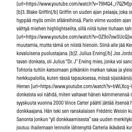
[url=https://www.youtube.com/watch?v=79MQ4_r7QZM]parha
[b]3. Blake Griffin[/b] Griffin on uuden ajan pelaaja, joka 
hyppää myös omiin sfääreihinsä. Parin viime vuoden ajan 
välttyä miehen highlightseilta, sillä niitä tulee tiuhaan tah
[url=https://www.youtube.com/watch?v=OZ9o7owSUcQ]vastaa
muutamia, mutta tämä on niistä hienoin. Siinä alle jää Ke
kovaluisena puolustajana. [b]2. Julius Erving[/b] Jos Jord
tavan donkata, oli Julius “Dr. J” Erving mies, jonka voi 
Tohtoria tultiin katsomaan pitkänkin matkan takaa ja yleisö 
herkkupaloilla, kuten tässä tapauksessa, missä sijaiskärsi
Herran [url=https://www.youtube.com/watch?v=bWLXcg-V8F
donkeista voi nähdä, miten valtavat hänen kämmenensä ovat
syyskuuta vuonna 2000 Vince Carter päätti jättää itsensä h
donkkaajana. Hän teki sen ranskalaisen Frédéric Weisin 
Sanonta jonkun “yli donkkaamisesta” saa uuden merkityk
joutuu ihailemaan lennolle lähtenyttä Carteria ikävästä k