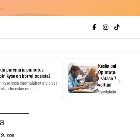
 →
Kesän palkka ratkaise
kin purema ja punoitus –
Opintotuen takaisinp
›
oin kyse on borrelioosista?
lisätään 7,5 prosentti
n kyselyssä suomalaiset arvioivat
välttää
kitaudin riskin noin
Syyslukukauden tukikuu
menkertaiseksi…
määrä ratkeaa sillä, mit
ehti…
aa
 Barissa