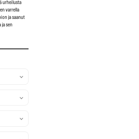
ä urheilusta
en varrella
ion ja saanut
 ja sen