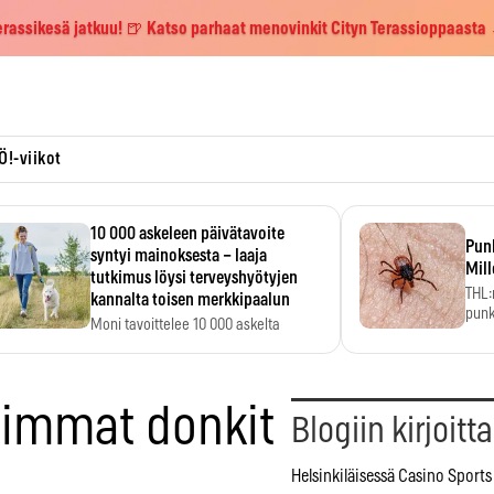
erassikesä jatkuu! 🍺 Katso parhaat menovinkit Cityn Terassioppaasta
Ö!-viikot
10 000 askeleen päivätavoite
Pun
syntyi mainoksesta – laaja
Mill
tutkimus löysi terveyshyötyjen
THL:
kannalta toisen merkkipaalun
punk
Moni tavoittelee 10 000 askelta
kym
päivässä, vaikka luku…
oimmat donkit
Blogiin kirjoitt
Helsinkiläisessä Casino Sports