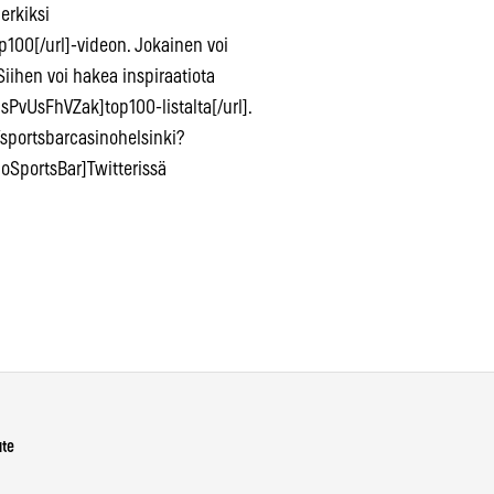
erkiksi
00[/url]-videon. Jokainen voi
iihen voi hakea inspiraatiota
PvUsFhVZak]top100-listalta[/url].
sportsbarcasinohelsinki?
noSportsBar]Twitterissä
ute