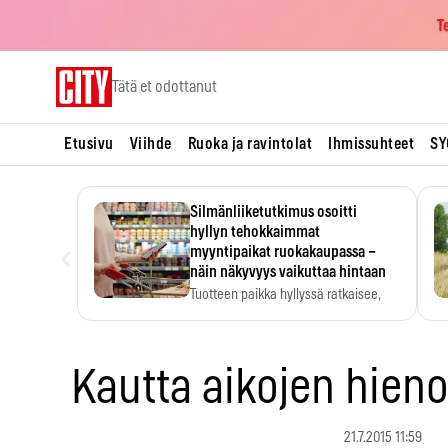
T
Skip
Tätä et odottanut
to
content
Etusivu
Viihde
Ruoka ja ravintolat
Ihmissuhteet
SY
Silmänliiketutkimus osoitti
hyllyn tehokkaimmat
‹
myyntipaikat ruokakaupassa –
näin näkyvyys vaikuttaa hintaan
Tuotteen paikka hyllyssä ratkaisee,
huomataanko se. Kauppiaat
hyödyntävät…
Kautta aikojen hien
21.7.2015 11:59