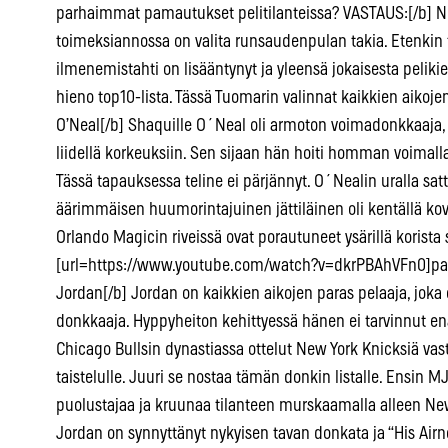
parhaimmat pamautukset pelitilanteissa? VASTAUS:[/b] Nii
toimeksiannossa on valita runsaudenpulan takia. Etenkin
ilmenemistahti on lisääntynyt ja yleensä jokaisesta pelik
hieno top10-lista. Tässä Tuomarin valinnat kaikkien aikoje
O’Neal[/b] Shaquille O´Neal oli armoton voimadonkkaaja, j
liidellä korkeuksiin. Sen sijaan hän hoiti homman voimalla, 
Tässä tapauksessa teline ei pärjännyt. O´Nealin uralla sattu
äärimmäisen huumorintajuinen jättiläinen oli kentällä ko
Orlando Magicin riveissä ovat porautuneet ysärillä korista
[url=https://www.youtube.com/watch?v=dkrPBAhVFn0]parhai
Jordan[/b] Jordan on kaikkien aikojen paras pelaaja, joka o
donkkaaja. Hyppyheiton kehittyessä hänen ei tarvinnut enää
Chicago Bullsin dynastiassa ottelut New York Knicksiä va
taistelulle. Juuri se nostaa tämän donkin listalle. Ensin 
puolustajaa ja kruunaa tilanteen murskaamalla alleen Ne
Jordan on synnyttänyt nykyisen tavan donkata ja “His Airn