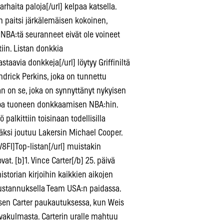
ita paloja[/url] kelpaa katsella.
on paitsi järkälemäisen kokoinen,
NBA:tä seuranneet eivät ole voineet
tiin. Listan donkkia
via donkkeja[/url] löytyy Griffiniltä
ndrick Perkins, joka on tunnettu
an on se, joka on synnyttänyt nykyisen
sanoa tuoneen donkkaamisen NBA:hin.
palkittiin toisinaan todellisilla
jäksi joutuu Lakersin Michael Cooper.
I]Top-listan[/url] muistakin
. [b]1. Vince Carter[/b] 25. päivä
istorian kirjoihin kaikkien aikojen
kustannuksella Team USA:n paidassa.
sen Carter paukautuksessa, kun Weis
uvakulmasta. Carterin uralle mahtuu