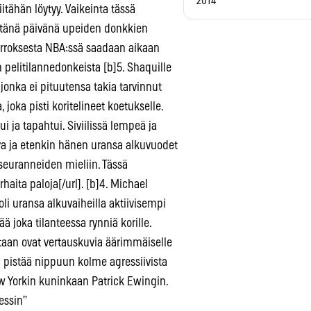
2014
tähän löytyy. Vaikeinta tässä
 tänä päivänä upeiden donkkien
ierroksesta NBA:ssä saadaan aikaan
n pelitilannedonkeista [b]5. Shaquille
onka ei pituutensa takia tarvinnut
joka pisti koritelineet koetukselle.
i ja tapahtui. Siviilissä lempeä ja
va ja etenkin hänen uransa alkuvuodet
 seuranneiden mieliin. Tässä
ta paloja[/url]. [b]4. Michael
li uransa alkuvaiheilla aktiivisempi
 joka tilanteessa rynniä korille.
staan ovat vertauskuvia äärimmäiselle
MJ pistää nippuun kolme agressiivista
w Yorkin kuninkaan Patrick Ewingin.
essin”