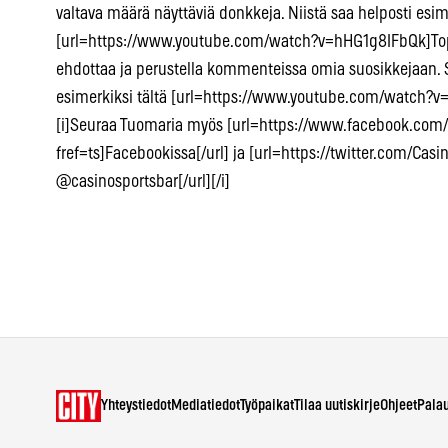
valtava määrä näyttäviä donkkeja. Niistä saa helposti esim
[url=https://www.youtube.com/watch?v=hHG1g8IFbQk]Top1
ehdottaa ja perustella kommenteissa omia suosikkejaan. S
esimerkiksi tältä [url=https://www.youtube.com/watch?v=s
[i]Seuraa Tuomaria myös [url=https://www.facebook.com/
fref=ts]Facebookissa[/url] ja [url=https://twitter.com/Casi
@casinosportsbar[/url][/i]
Yhteystiedot
Mediatiedot
Työpaikat
Tilaa uutiskirje
Ohjeet
Pala