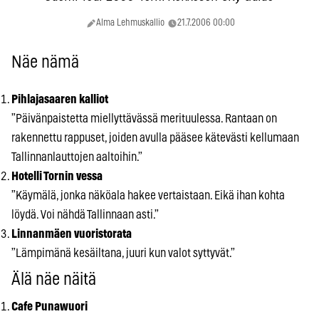
Alma Lehmuskallio
21.7.2006 00:00
Näe nämä
Pihlajasaaren kalliot
”Päivänpaistetta miellyttävässä merituulessa. Rantaan on
rakennettu rappuset, joiden avulla pääsee kätevästi kellumaan
Tallinnanlauttojen aaltoihin.”
Hotelli Tornin vessa
”Käymälä, jonka näköala hakee vertaistaan. Eikä ihan kohta
löydä. Voi nähdä Tallinnaan asti.”
Linnanmäen vuoristorata
”Lämpimänä kesäiltana, juuri kun valot syttyvät.”
Älä näe näitä
Cafe Punawuori