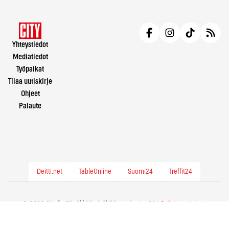
Yhteystiedot
Mediatiedot
Työpaikat
Tilaa uutiskirje
Ohjeet
Palaute
Deitti.net
TableOnline
Suomi24
Treffit24
© 2026 City.fi - Räväkkää sisältöä vuodesta -86 |
Evästeasetukset