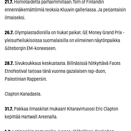
21.7.
Homotaidetta parhaimmillaan. Tom of Finlandin
ennennäkemättömiä teoksia Kluuvin galleriassa. Ja perjantaisin
ilmaiseksi.
26.7.
Olympiastadionilla on tiukat paikat. GE Money Grand Prix -
yleisurheilukisoissa suomalaisilla on viimeinen näytönpaikka
Göteborgin EM-koneeseen.
28.7.
Sivukoukkaus keskustasta. Billnäsissä hötkyttävä Faces
Etnofestival tarjoaa tänä vuonna gazalaisen rap-duon,
Palestinian Rappersin.
Clapton Kanadasta.
31.7.
Pakkaa ilmaskitat mukaan! Kitaravirtuoosi Eric Clapton
kepittää Hartwall Areenalla.