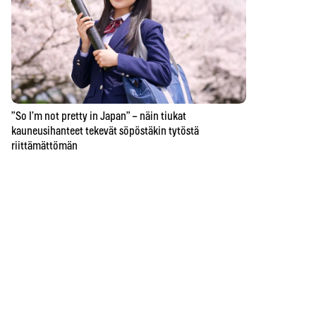
”So I’m not pretty in Japan” – näin tiukat
kauneusihanteet tekevät söpöstäkin tytöstä
riittämättömän