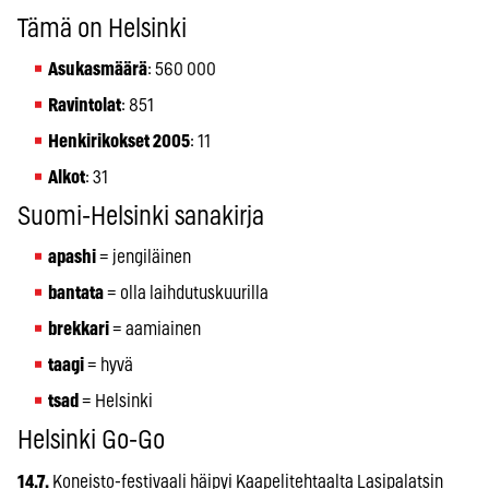
Tämä on Helsinki
Asukasmäärä
: 560 000
Ravintolat
: 851
Henkirikokset 2005
: 11
Alkot
: 31
Suomi-Helsinki sanakirja
apashi
= jengiläinen
bantata
= olla laihdutuskuurilla
brekkari
= aamiainen
taagi
= hyvä
tsad
= Helsinki
Helsinki Go-Go
14.7.
Koneisto-festivaali häipyi Kaapelitehtaalta Lasipalatsin