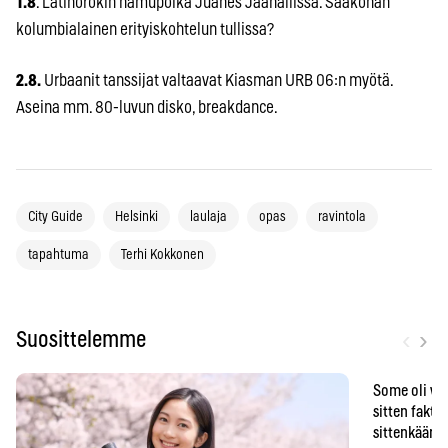
1.8
. Latinorokin namupoika Juanes Jäähallissa. Saakohan
kolumbialainen erityiskohtelun tullissa?
2.8.
Urbaanit tanssijat valtaavat Kiasman URB 06:n myötä.
Aseina mm. 80-luvun disko, breakdance.
City Guide
Helsinki
laulaja
opas
ravintola
tapahtuma
Terhi Kokkonen
‹
›
Suosittelemme
Some oli vä
sitten faktat
sittenkään o