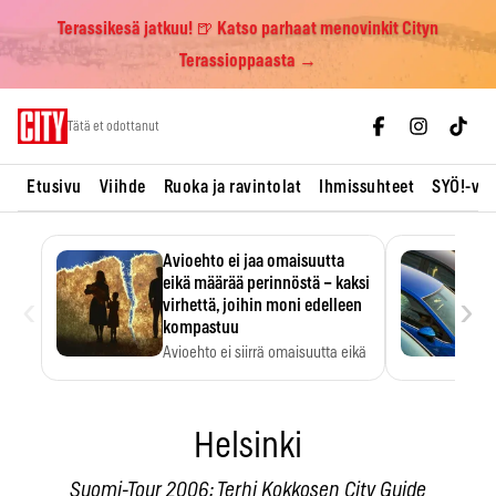
Terassikesä jatkuu! 🍺 Katso parhaat menovinkit Cityn
Terassioppaasta →
Skip
Tätä et odottanut
to
content
Etusivu
Viihde
Ruoka ja ravintolat
Ihmissuhteet
SYÖ!-vii
Avioehto ei jaa omaisuutta
eikä määrää perinnöstä – kaksi
‹
›
virhettä, joihin moni edelleen
kompastuu
Avioehto ei siirrä omaisuutta eikä
ratkaise perintöasioita.
Helsinki
Suomi-Tour 2006: Terhi Kokkosen City Guide