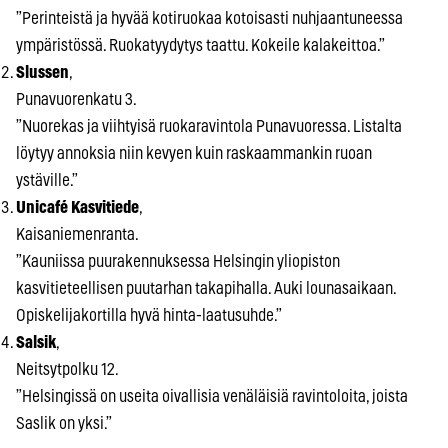
”Perinteistä ja hyvää kotiruokaa kotoisasti nuhjaantuneessa
ympäristössä. Ruokatyydytys taattu. Kokeile kalakeittoa.”
Slussen
,
Punavuorenkatu 3.
”Nuorekas ja viihtyisä ruokaravintola Punavuoressa. Listalta
löytyy annoksia niin kevyen kuin raskaammankin ruoan
ystäville.”
Unicafé Kasvitiede
,
Kaisaniemenranta.
”Kauniissa puurakennuksessa Helsingin yliopiston
kasvitieteellisen puutarhan takapihalla. Auki lounasaikaan.
Opiskelijakortilla hyvä hinta-laatusuhde.”
Salsik
,
Neitsytpolku 12.
”Helsingissä on useita oivallisia venäläisiä ravintoloita, joista
Saslik on yksi.”