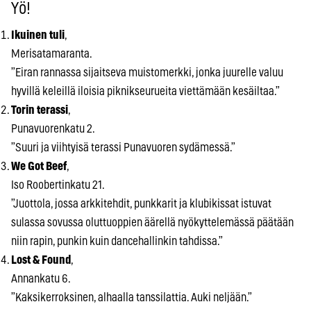
Yö!
Ikuinen tuli
,
Merisatamaranta.
”Eiran rannassa sijaitseva muistomerkki, jonka juurelle valuu
hyvillä keleillä iloisia piknikseurueita viettämään kesäiltaa.”
Torin terassi
,
Punavuorenkatu 2.
”Suuri ja viihtyisä terassi Punavuoren sydämessä.”
We Got Beef
,
Iso Roobertinkatu 21.
”Juottola, jossa arkkitehdit, punkkarit ja klubikissat istuvat
sulassa sovussa oluttuoppien äärellä nyökyttelemässä päätään
niin rapin, punkin kuin dancehallinkin tahdissa.”
Lost & Found
,
Annankatu 6.
”Kaksikerroksinen, alhaalla tanssilattia. Auki neljään.”