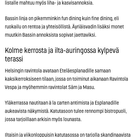
listalle mahtuu myös liha- ja kasvisannoksia.
Bassin linja on pikemminkin fun dining kuin fine dining, eli
ruokailu on rentoa ja yhteisöllistä. Äyriäisvadin lisäksi monet
muutkin Bassin annoksista sopivat jaettaviksi.
Kolme kerrosta ja ilta-auringossa kylpevä
terassi
Helsingin ravintola avataan Eteläesplanadille samaan
kaksikerroksiseen tilaan, jossa on toiminut aikanaan Ravintola
Vespa ja myöhemmin ravintolat Säm ja Masu.
Yläkerrassa nautitaan à la carten antimista ja Esplanadille
aukeavista näkymistä. Katutasoon tulee rennompi bistropuoli,
jossa tarjoillaan arkisin myös lounasta.
Iltaisin ja viikonloppuisin katutasossa on tarjolla skandinaavista