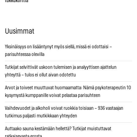
tukkukorttia
Uusimmat
Yksinäisyys on lisääntynyt myös siellä, missä ei odottaisi –
parisuhteessa olevilla
Tutkijat selvittivät uskoon tulemisen ja analyyttisen ajattelun
yhteyttä – tulos ei ollut aivan odotettu
Arvot ja toiveet muuttuvat huomaamatta: Nämä psykoterapeutin 10
kysymystä kumppanille voivat pelastaa parisuhteen
Vaihdevuodet ja alkoholi voivat ruokkia toisiaan – 936 vastaajan
tutkimus paljasti mutkikkaan yhteyden
Auttaako sauna kestämään hellettä? Tutkijat muistuttavat
ratkaisevasta erosta