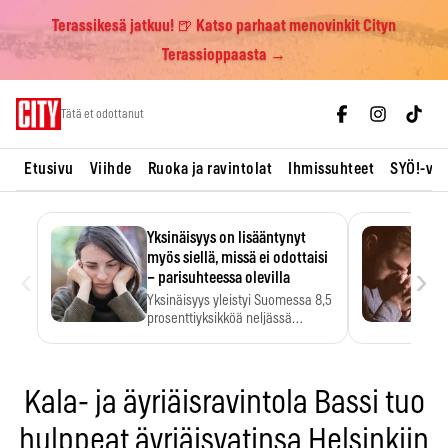
Terassikesä jatkuu! 🍺 Katso parhaat menovinkit Cityn
Terassioppaasta →
Skip
Tätä et odottanut
to
content
Etusivu
Viihde
Ruoka ja ravintolat
Ihmissuhteet
SYÖ!-vii
Yksinäisyys on lisääntynyt
myös siellä, missä ei odottaisi
‹
›
– parisuhteessa olevilla
Yksinäisyys yleistyi Suomessa 8,5
prosenttiyksikköä neljässä
vuodessa. Se…
Kala- ja äyriäisravintola Bassi tuo
hulppeat äyriäisvatinsa Helsinkiin