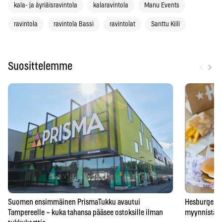
kala- ja äyriäisravintola
kalaravintola
Manu Events
ravintola
ravintola Bassi
ravintolat
Santtu Kiili
‹
›
Suosittelemme
Suomen ensimmäinen PrismaTukku avautui
Hesburgerilt
Tampereelle – kuka tahansa pääsee ostoksille ilman
myynnistä – 