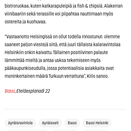
bistroruokaa, kuten katkarapuleipiä ja fish & chipsiä. Alakerran
viinibaariin sekä terassille voi piipahtaa nauttimaan myös
ostereita ja kuohuvaa.
“Vastaanotto Helsingissä on ollut todella innostunut: olemme
saaneet paljon viestejä siitä, että juuri tällaista kalaravintolaa
Helsinkiin onkin kaivattu. Tällainen positiivinen palaute
lämmittää mieltä ja antaa uskoa tekemiseen myös
pääkaupunkiseudulla, jossa potentiaalisia asiakkaita ovat
moninkertainen määrä Turkuun verrattuna”, Kiilo sanoo.
Bassi
, Eteläesplanadi 22
äyriäisravintola
äyriäisvati
Bassi
Bassi Helsinki