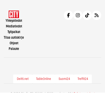
Yhteystiedot
Mediatiedot
Työpaikat
Tilaa uutiskirje
Ohjeet
Palaute
Deitti.net
TableOnline
Suomi24
Treffit24
© 2026 City.fi - Räväkkää sisältöä vuodesta -86 |
Evästeasetukset