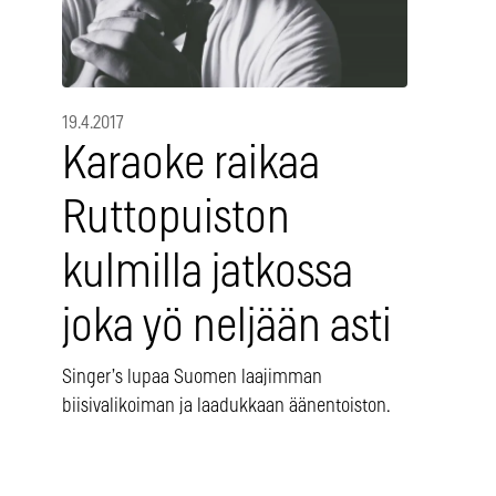
19.4.2017
Karaoke raikaa
Ruttopuiston
kulmilla jatkossa
joka yö neljään asti
Singer’s lupaa Suomen laajimman
biisivalikoiman ja laadukkaan äänentoiston.