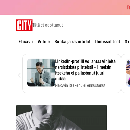
T
Skip
Tätä et odottanut
to
content
Etusivu
Viihde
Ruoka ja ravintolat
Ihmissuhteet
SY
LinkedIn-profiili voi antaa vihjeitä
narsistisista piirteistä – ilmeisin
‹
itsekehu ei paljastanut juuri
mitään
Näkyvin itsekehu ei ennustanut
narsistisia piirteitä.