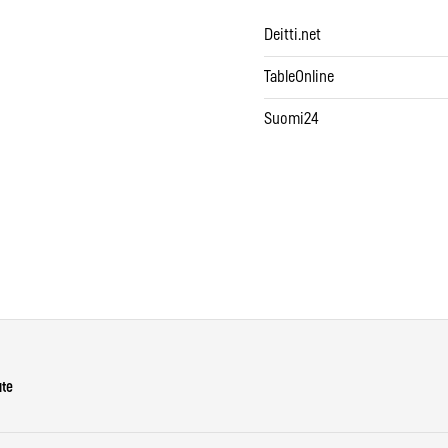
Deitti.net
TableOnline
Suomi24
ute