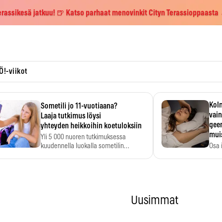
erassikesä jatkuu! 🍺 Katso parhaat menovinkit Cityn Terassioppaasta
Ö!-viikot
Kolm
Sometili jo 11-vuotiaana?
vain
Laaja tutkimus löysi
geen
yhteyden heikkoihin koetuloksiin
mui
Yli 5 000 nuoren tutkimuksessa
kuudennella luokalla sometilin…
Osa 
voi s
Uusimmat