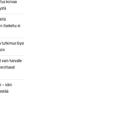
utus korvaa
ystä
eitä
in itsekehu ei
a tutkimus löysi
iin
 vain harvalle
a erottavat
i – näin
estää