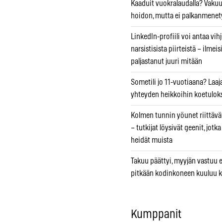
Kaaduit vuokralaudalla? Vaku
hoidon, mutta ei palkanmenet
LinkedIn-profiili voi antaa vihj
narsistisista piirteistä – ilmeis
paljastanut juuri mitään
Sometili jo 11-vuotiaana? Laaj
yhteyden heikkoihin koetuloks
Kolmen tunnin yöunet riittävät
– tutkijat löysivät geenit, jotk
heidät muista
Takuu päättyi, myyjän vastuu e
pitkään kodinkoneen kuuluu k
Kumppanit