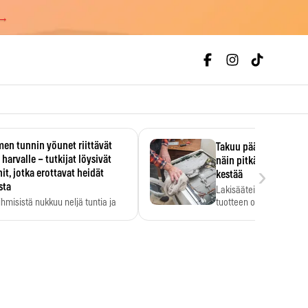
 →
en tunnin yöunet riittävät
Takuu päättyi, myyjän
 harvalle – tutkijat löysivät
näin pitkään kodinko
›
it, jotka erottavat heidät
kestää
sta
Lakisääteinen virhevast
ihmisistä nukkuu neljä tuntia ja
tuotteen oletetun kestoi
ilti…