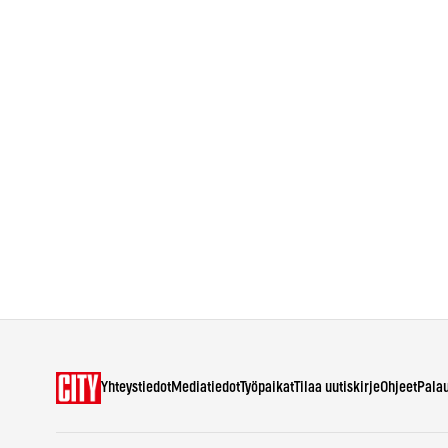
Yhteystiedot
Mediatiedot
Työpaikat
Tilaa uutiskirje
Ohjeet
Pala