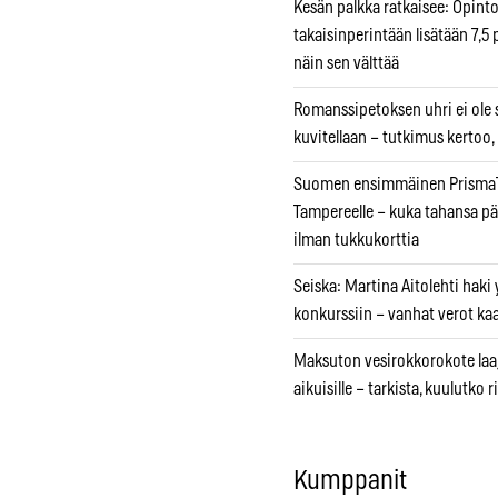
Kesän palkka ratkaisee: Opint
takaisinperintään lisätään 7,5 
näin sen välttää
Romanssipetoksen uhri ei ole se
kuvitellaan – tutkimus kertoo,
Suomen ensimmäinen PrismaT
Tampereelle – kuka tahansa pä
ilman tukkukorttia
Seiska: Martina Aitolehti haki
konkurssiin – vanhat verot ka
Maksuton vesirokkorokote laa
aikuisille – tarkista, kuulutko
Kumppanit