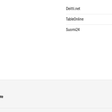
Deitti.net
TableOnline
Suomi24
ute