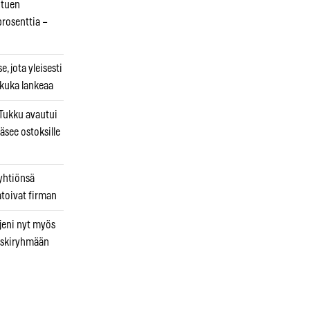
otuen
prosenttia –
, jota yleisesti
 kuka lankeaa
ukku avautui
äsee ostoksille
 yhtiönsä
atoivat firman
jeni nyt myös
 riskiryhmään