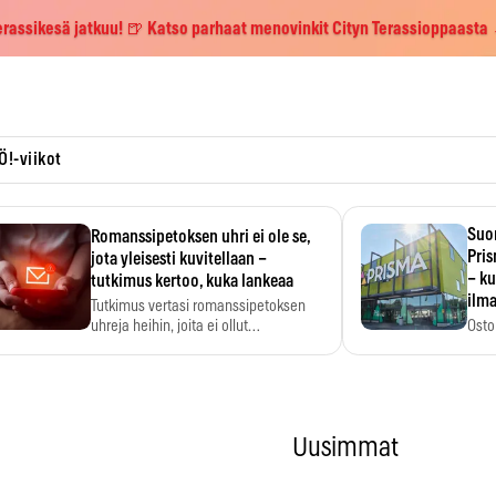
erassikesä jatkuu! 🍺 Katso parhaat menovinkit Cityn Terassioppaasta
Ö!-viikot
Suo
Romanssipetoksen uhri ei ole se,
Pri
jota yleisesti kuvitellaan –
– ku
tutkimus kertoo, kuka lankeaa
ilma
Tutkimus vertasi romanssipetoksen
uhreja heihin, joita ei ollut…
Osto
yksi
Uusimmat