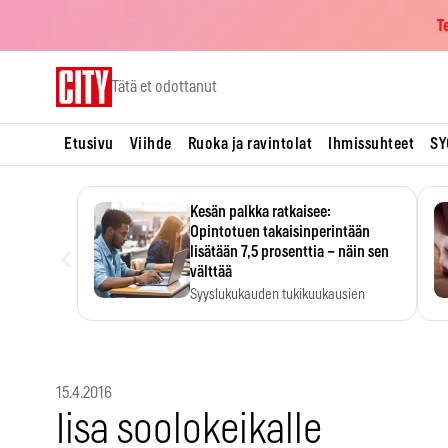
T
Skip
Tätä et odottanut
to
content
Etusivu
Viihde
Ruoka ja ravintolat
Ihmissuhteet
SY
Kesän palkka ratkaisee:
Opintotuen takaisinperintään
‹
lisätään 7,5 prosenttia – näin sen
välttää
Syyslukukauden tukikuukausien
määrä ratkeaa sillä, mitä kesällä
ehti…
15.4.2016
Iisa soolokeikalle