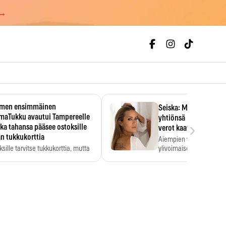
 →
men ensimmäinen
Seiska: Martina Aitole
smaTukku avautui Tampereelle
yhtiönsä konkurssiin 
›
ka tahansa pääsee ostoksille
verot kaatoivat firma
n tukkukorttia
Aiempien vuosien verorä
ksille tarvitse tukkukorttia, mutta
ylivoimaiseksi esteeksi.
kköhinta kannattaa tarkistaa itse.