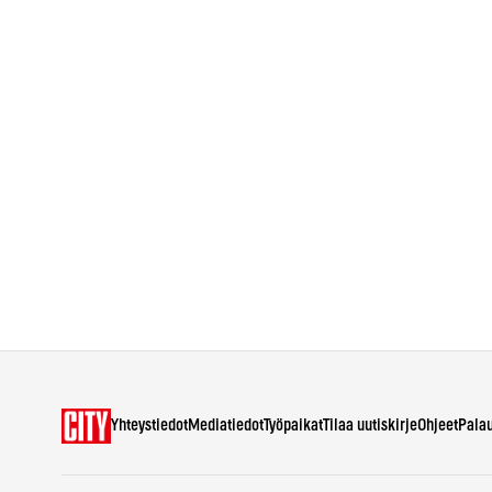
Yhteystiedot
Mediatiedot
Työpaikat
Tilaa uutiskirje
Ohjeet
Pala