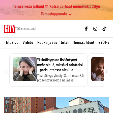
Terassikesä jatkuu! 🍺 Katso parhaat menovinkit Cityn
Terassioppaasta →
Skip
Tätä et odottanut
to
content
Etusivu
Viihde
Ruoka ja ravintolat
Ihmissuhteet
SYÖ!-vii
Yksinäisyys on lisääntynyt
myös siellä, missä ei odottaisi
‹
›
– parisuhteessa olevilla
Yksinäisyys yleistyi Suomessa 8,5
prosenttiyksikköä neljässä
vuodessa. Se…