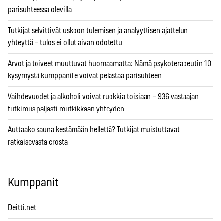
parisuhteessa olevilla
Tutkijat selvittivät uskoon tulemisen ja analyyttisen ajattelun
yhteyttä – tulos ei ollut aivan odotettu
Arvot ja toiveet muuttuvat huomaamatta: Nämä psykoterapeutin 10
kysymystä kumppanille voivat pelastaa parisuhteen
Vaihdevuodet ja alkoholi voivat ruokkia toisiaan – 936 vastaajan
tutkimus paljasti mutkikkaan yhteyden
Auttaako sauna kestämään hellettä? Tutkijat muistuttavat
ratkaisevasta erosta
Kumppanit
Deitti.net