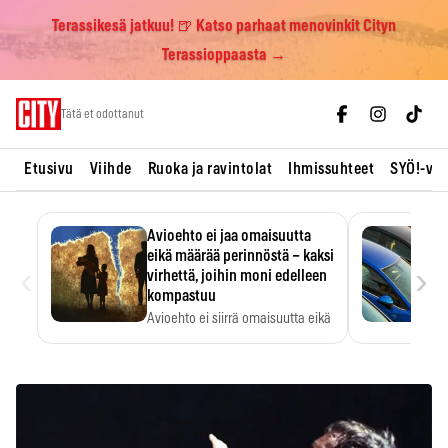
Terassikesä jatkuu! 🍺 Katso parhaat menovinkit Cityn
Terassioppaasta →
Skip
Tätä et odottanut
to
content
Etusivu
Viihde
Ruoka ja ravintolat
Ihmissuhteet
SYÖ!-vii
Avioehto ei jaa omaisuutta
eikä määrää perinnöstä – kaksi
‹
›
virhettä, joihin moni edelleen
kompastuu
Avioehto ei siirrä omaisuutta eikä
ratkaise perintöasioita.