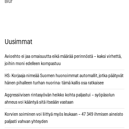
Blur
Uusimmat
Avioehto ei jaa omaisuutta eikä määrää perinnöstä – kaksi virhettä,
joihin moni edelleen kompastuu
HS: Korjaaja nimeää Suomen huonoimmat automallit, jotka päätyvät
hänen pihalleen turhan nuorina: tämä kallis osa ratkaisee
Aggressiivisen rintasyövän heikko kohta paljastui – syöpäsolun
ahneus voi kääntyä sitä itseään vastaan
Korvien soiminen voi liittyä myös leukaan – 47 349 ihmisen aineisto
paljasti vahvan yhteyden