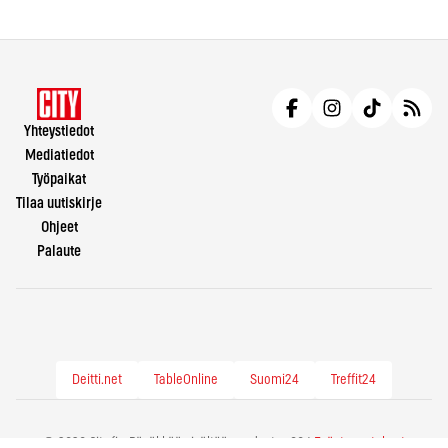
Yhteystiedot
Mediatiedot
Työpaikat
Tilaa uutiskirje
Ohjeet
Palaute
Deitti.net
TableOnline
Suomi24
Treffit24
© 2026 City.fi - Räväkkää sisältöä vuodesta -86 |
Evästeasetukset