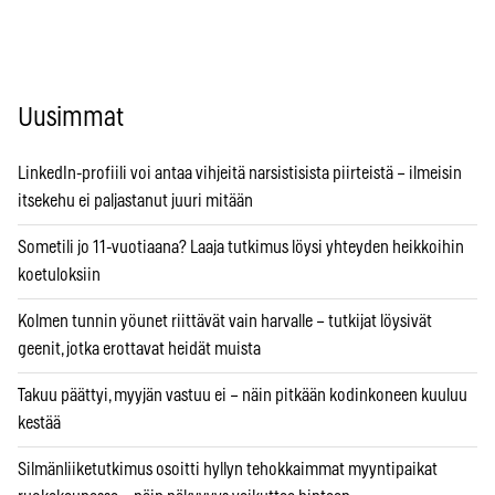
Uusimmat
LinkedIn-profiili voi antaa vihjeitä narsistisista piirteistä – ilmeisin
itsekehu ei paljastanut juuri mitään
Sometili jo 11-vuotiaana? Laaja tutkimus löysi yhteyden heikkoihin
koetuloksiin
Kolmen tunnin yöunet riittävät vain harvalle – tutkijat löysivät
geenit, jotka erottavat heidät muista
Takuu päättyi, myyjän vastuu ei – näin pitkään kodinkoneen kuuluu
kestää
Silmänliiketutkimus osoitti hyllyn tehokkaimmat myyntipaikat