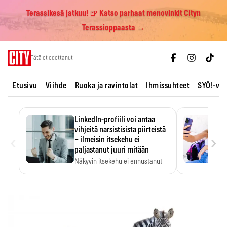
Terassikesä jatkuu! 🍺 Katso parhaat menovinkit Cityn
Terassioppaasta →
Skip
Tätä et odottanut
to
content
Etusivu
Viihde
Ruoka ja ravintolat
Ihmissuhteet
SYÖ!-vii
LinkedIn-profiili voi antaa
vihjeitä narsistisista piirteistä
‹
›
– ilmeisin itsekehu ei
paljastanut juuri mitään
Näkyvin itsekehu ei ennustanut
narsistisia piirteitä.