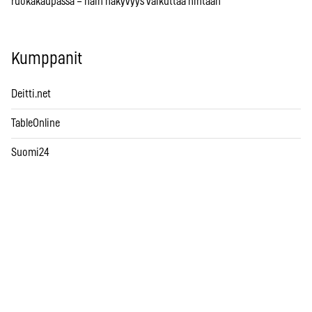
ruokakaupassa – näin näkyvyys vaikuttaa hintaan
Kumppanit
Deitti.net
TableOnline
Suomi24