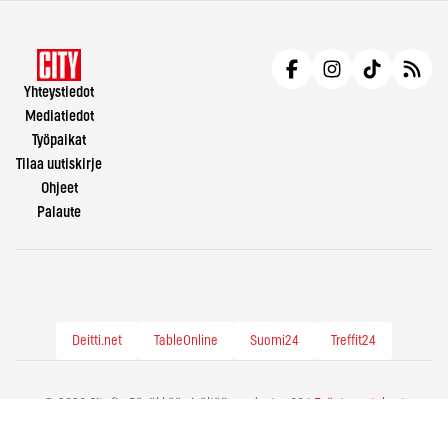
Yhteystiedot
Mediatiedot
Työpaikat
Tilaa uutiskirje
Ohjeet
Palaute
Deitti.net
TableOnline
Suomi24
Treffit24
© 2026 City.fi - Räväkkää sisältöä vuodesta -86 |
Evästeasetukset