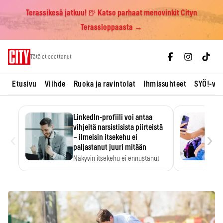
Terassikesä jatkuu! 🍺 Katso parhaat menovinkit Cityn
Terassioppaasta →
Skip
Tätä et odottanut
to
content
Etusivu
Viihde
Ruoka ja ravintolat
Ihmissuhteet
SYÖ!-vii
LinkedIn-profiili voi antaa
vihjeitä narsistisista piirteistä
‹
›
– ilmeisin itsekehu ei
paljastanut juuri mitään
Näkyvin itsekehu ei ennustanut
narsistisia piirteitä.