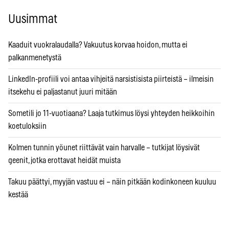
Uusimmat
Kaaduit vuokralaudalla? Vakuutus korvaa hoidon, mutta ei
palkanmenetystä
LinkedIn-profiili voi antaa vihjeitä narsistisista piirteistä – ilmeisin
itsekehu ei paljastanut juuri mitään
Sometili jo 11-vuotiaana? Laaja tutkimus löysi yhteyden heikkoihin
koetuloksiin
Kolmen tunnin yöunet riittävät vain harvalle – tutkijat löysivät
geenit, jotka erottavat heidät muista
Takuu päättyi, myyjän vastuu ei – näin pitkään kodinkoneen kuuluu
kestää