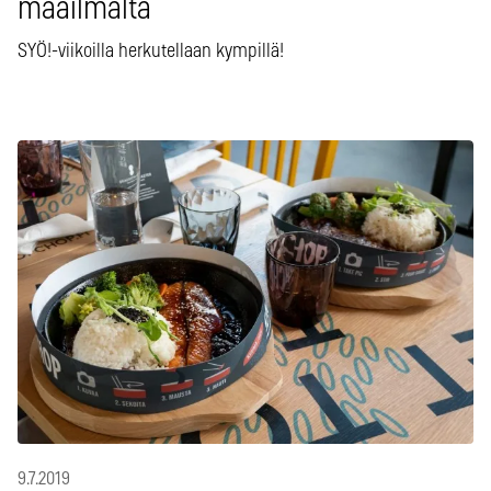
maailmalta
SYÖ!-viikoilla herkutellaan kympillä!
9.7.2019