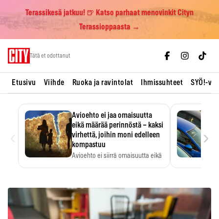
Terassikesä jatkuu! 🍺 Katso parhaat menovinkit Cityn
Terassioppaasta →
Skip
Tätä et odottanut
to
content
Etusivu
Viihde
Ruoka ja ravintolat
Ihmissuhteet
SYÖ!-vii
Avioehto ei jaa omaisuutta
eikä määrää perinnöstä – kaksi
‹
›
virhettä, joihin moni edelleen
kompastuu
Avioehto ei siirrä omaisuutta eikä
ratkaise perintöasioita.