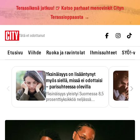
Terassikesä jatkuu! 🍺 Katso parhaat menovinkit Cityn
Terassioppaasta →
Skip
Tätä et odottanut
to
content
Etusivu
Viihde
Ruoka ja ravintolat
Ihmissuhteet
SYÖ!-vii
Yksinäisyys on lisääntynyt
myös siellä, missä ei odottaisi
‹
›
– parisuhteessa olevilla
Yksinäisyys yleistyi Suomessa 8,5
prosenttiyksikköä neljässä
vuodessa. Se…