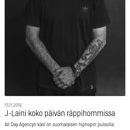
15.11.2016
J-Laini koko päivän räppihommissa
All Day Agencyn käsi on suomalaisen hiphopin pulssilla.