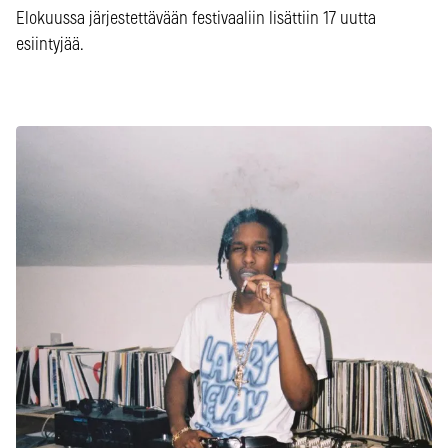
Elokuussa järjestettävään festivaaliin lisättiin 17 uutta
esiintyjää.