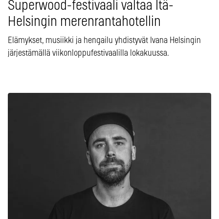
Superwood-festivaali valtaa Itä-
Helsingin merenrantahotellin
Elämykset, musiikki ja hengailu yhdistyvät Ivana Helsingin
järjestämällä viikonloppufestivaalilla lokakuussa.