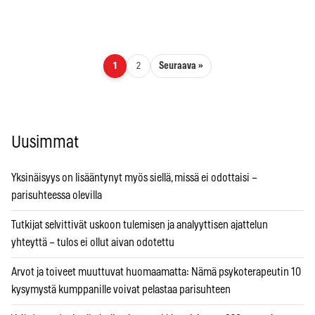
Artikkelien sivutus
Seuraava »
1
2
Uusimmat
Yksinäisyys on lisääntynyt myös siellä, missä ei odottaisi –
parisuhteessa olevilla
Tutkijat selvittivät uskoon tulemisen ja analyyttisen ajattelun
yhteyttä – tulos ei ollut aivan odotettu
Arvot ja toiveet muuttuvat huomaamatta: Nämä psykoterapeutin 10
kysymystä kumppanille voivat pelastaa parisuhteen