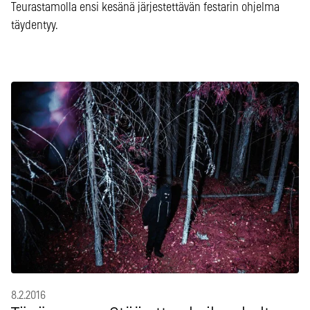
Teurastamolla ensi kesänä järjestettävän festarin ohjelma
täydentyy.
8.2.2016