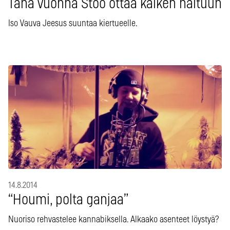
Tänä vuonna Stöö ottaa kaiken haltuun
Iso Vauva Jeesus suuntaa kiertueelle.
14.8.2014
“Houmi, polta ganjaa”
Nuoriso rehvastelee kannabiksella. Alkaako asenteet löystyä?