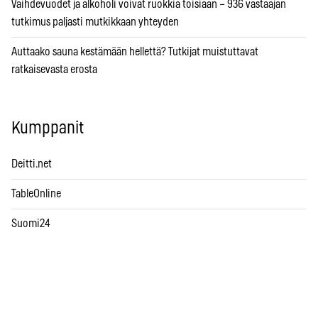
Vaihdevuodet ja alkoholi voivat ruokkia toisiaan – 936 vastaajan
tutkimus paljasti mutkikkaan yhteyden
Auttaako sauna kestämään hellettä? Tutkijat muistuttavat
ratkaisevasta erosta
Kumppanit
Deitti.net
TableOnline
Suomi24