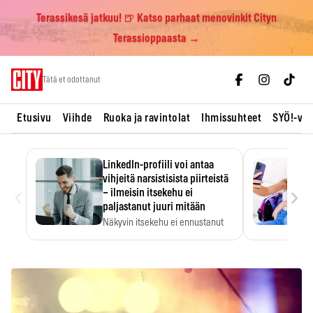
Terassikesä jatkuu! 🍺 Katso parhaat menovinkit Cityn
Terassioppaasta →
Skip
Tätä et odottanut
to
content
Etusivu
Viihde
Ruoka ja ravintolat
Ihmissuhteet
SYÖ!-vii
LinkedIn-profiili voi antaa
vihjeitä narsistisista piirteistä
‹
›
– ilmeisin itsekehu ei
paljastanut juuri mitään
Näkyvin itsekehu ei ennustanut
narsistisia piirteitä.