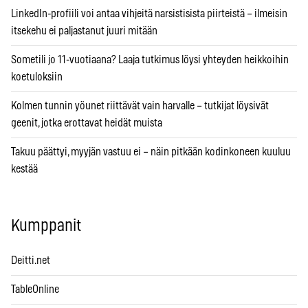
LinkedIn-profiili voi antaa vihjeitä narsistisista piirteistä – ilmeisin
itsekehu ei paljastanut juuri mitään
Sometili jo 11-vuotiaana? Laaja tutkimus löysi yhteyden heikkoihin
koetuloksiin
Kolmen tunnin yöunet riittävät vain harvalle – tutkijat löysivät
geenit, jotka erottavat heidät muista
Takuu päättyi, myyjän vastuu ei – näin pitkään kodinkoneen kuuluu
kestää
Kumppanit
Deitti.net
TableOnline