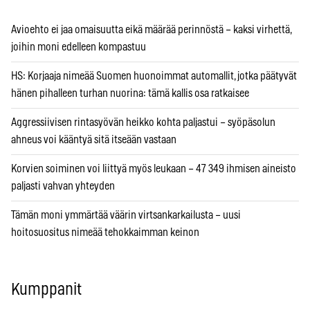
Avioehto ei jaa omaisuutta eikä määrää perinnöstä – kaksi virhettä,
joihin moni edelleen kompastuu
HS: Korjaaja nimeää Suomen huonoimmat automallit, jotka päätyvät
hänen pihalleen turhan nuorina: tämä kallis osa ratkaisee
Aggressiivisen rintasyövän heikko kohta paljastui – syöpäsolun
ahneus voi kääntyä sitä itseään vastaan
Korvien soiminen voi liittyä myös leukaan – 47 349 ihmisen aineisto
paljasti vahvan yhteyden
Tämän moni ymmärtää väärin virtsankarkailusta – uusi
hoitosuositus nimeää tehokkaimman keinon
Kumppanit