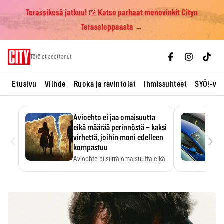
Terassikesä jatkuu! 🍺 Katso parhaat menovinkit Cityn
Terassioppaasta →
Skip
Tätä et odottanut
to
content
Etusivu
Viihde
Ruoka ja ravintolat
Ihmissuhteet
SYÖ!-vii
Avioehto ei jaa omaisuutta
eikä määrää perinnöstä – kaksi
‹
›
virhettä, joihin moni edelleen
kompastuu
Avioehto ei siirrä omaisuutta eikä
ratkaise perintöasioita.