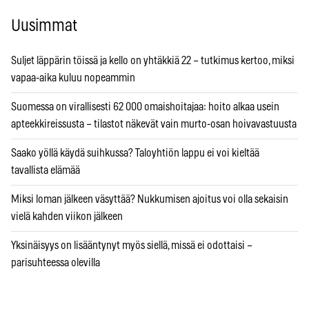
Uusimmat
Suljet läppärin töissä ja kello on yhtäkkiä 22 – tutkimus kertoo, miksi
vapaa-aika kuluu nopeammin
Suomessa on virallisesti 62 000 omaishoitajaa: hoito alkaa usein
apteekkireissusta – tilastot näkevät vain murto-osan hoivavastuusta
Saako yöllä käydä suihkussa? Taloyhtiön lappu ei voi kieltää
tavallista elämää
Miksi loman jälkeen väsyttää? Nukkumisen ajoitus voi olla sekaisin
vielä kahden viikon jälkeen
Yksinäisyys on lisääntynyt myös siellä, missä ei odottaisi –
parisuhteessa olevilla