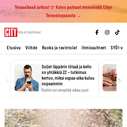
Terassikesä jatkuu! 🍺 Katso parhaat menovinkit Cityn
Terassioppaasta →
Skip
Tätä et odottanut
to
content
Etusivu
Viihde
Ruoka ja ravintolat
Ihmissuhteet
SYÖ!-vii
Suljet läppärin töissä ja kello
on yhtäkkiä 22 – tutkimus
‹
›
kertoo, miksi vapaa-aika kuluu
nopeammin
Rutiini voi venyttää aikaa juuri
silloin, kun sitä…