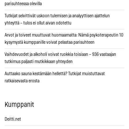
parisuhteessa olevilla
Tutkijat selvittivät uskoon tulemisen ja analyyttisen ajattelun
yhteyttä – tulos ei ollut aivan odotettu
Arvot ja toiveet muuttuvat huomaamatta: Nämä psykoterapeutin 10
kysymystä kumppanille voivat pelastaa parisuhteen
Vaihdevuodet ja alkoholi voivat ruokkia toisiaan – 936 vastaajan
tutkimus paljasti mutkikkaan yhteyden
Auttaako sauna kestämään hellettä? Tutkijat muistuttavat
ratkaisevasta erosta
Kumppanit
Deitti.net