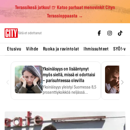
Terassikesä jatkuu! 🍺 Katso parhaat menovinkit Cityn
Terassioppaasta →
Skip
Tätä et odottanut
to
content
Etusivu
Viihde
Ruoka ja ravintolat
Ihmissuhteet
SYÖ!-vii
Yksinäisyys on lisääntynyt
myös siellä, missä ei odottaisi
‹
›
– parisuhteessa olevilla
Yksinäisyys yleistyi Suomessa 8,5
prosenttiyksikköä neljässä
vuodessa. Se…