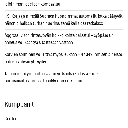
joihin moni edelleen kompastuu
HS: Korjaaja nimeää Suomen huonoimmat automallit, jotka päätyvät
hänen pihalleen turhan nuorina: tämä kallis osa ratkaisee
Aggressiivisen rintasyövän heikko kohta paljastui – syöpäsolun
ahneus voi kääntyä sitä itseään vastaan
Korvien soiminen voi liittyä myös leukaan – 47 349 ihmisen aineisto
paljasti vahvan yhteyden
Tämän moni ymmärtää väärin virtsankarkailusta – uusi
hoitosuositus nimeää tehokkaimman keinon
Kumppanit
Deitti.net