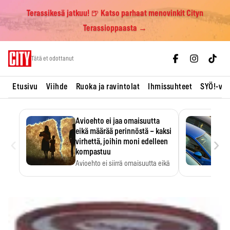
Terassikesä jatkuu! 🍺 Katso parhaat menovinkit Cityn
Terassioppaasta →
Skip
Tätä et odottanut
to
content
Etusivu
Viihde
Ruoka ja ravintolat
Ihmissuhteet
SYÖ!-vii
Avioehto ei jaa omaisuutta
eikä määrää perinnöstä – kaksi
‹
›
virhettä, joihin moni edelleen
kompastuu
Avioehto ei siirrä omaisuutta eikä
ratkaise perintöasioita.