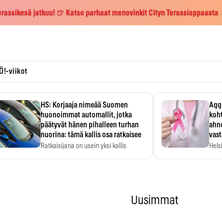
erassikesä jatkuu! 🍺 Katso parhaat menovinkit Cityn Terassioppaasta
Ö!-viikot
HS: Korjaaja nimeää Suomen
Aggr
huonoimmat automallit, jotka
koht
päätyvät hänen pihalleen turhan
ahne
nuorina: tämä kallis osa ratkaisee
vas
Ratkaisijana on usein yksi kallis
Hels
komponentti.
MYC-
hida
Uusimmat