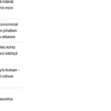
kä määrää
ihin moni
 huonoimmat
en pihalleen
a ratkaisee
ikko kohta
 voi kääntyä
myös leukaan –
ti vahvan
osuositus
n