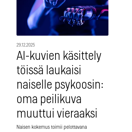
29.12.2025
AI-kuvien käsittely
töissä laukaisi
naiselle psykoosin:
oma peilikuva
muuttui vieraaksi
Naisen kokemus toimii pelottavana