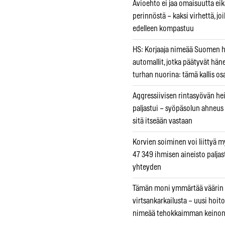
Avioehto ei jaa omaisuutta ei
perinnöstä – kaksi virhettä, jo
edelleen kompastuu
HS: Korjaaja nimeää Suomen
automallit, jotka päätyvät hän
turhan nuorina: tämä kallis os
Aggressiivisen rintasyövän he
paljastui – syöpäsolun ahneus
sitä itseään vastaan
Korvien soiminen voi liittyä 
47 349 ihmisen aineisto paljas
yhteyden
Tämän moni ymmärtää väärin
virtsankarkailusta – uusi hoit
nimeää tehokkaimman keino