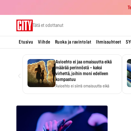
T
Skip
Tätä et odottanut
to
content
Etusivu
Viihde
Ruoka ja ravintolat
Ihmissuhteet
SY
Avioehto ei jaa omaisuutta eikä
määrää perinnöstä – kaksi
‹
virhettä, joihin moni edelleen
kompastuu
Avioehto ei siirrä omaisuutta eikä
ratkaise perintöasioita.