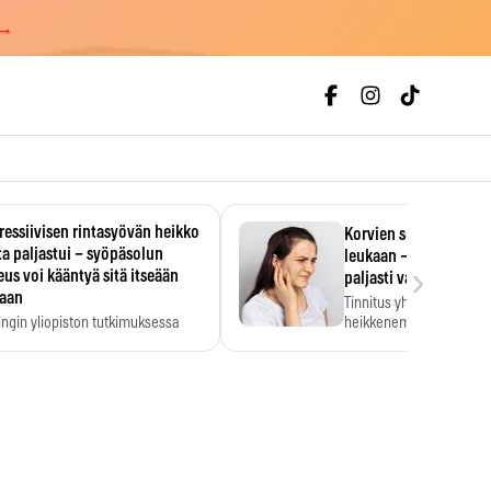
 →
essiivisen rintasyövän heikko
Korvien soiminen voi 
a paljastui – syöpäsolun
leukaan – 47 349 ihmi
›
us voi kääntyä sitä itseään
paljasti vahvan yhtey
taan
Tinnitus yhdistetään ku
ingin yliopiston tutkimuksessa
heikkenemiseen. Meta-a
aktiivisen rintasyövän kasvu
kertoo, että myös…
stui.