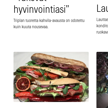
La
hyvinvointiasi”
Lauttas
Triplan tuoretta kahvila-avausta on odotettu
kondit
kuin kuuta nousevaa.
ruokav