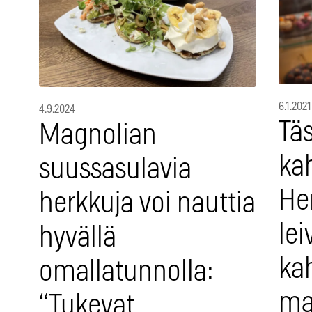
6.1.2021
4.9.2024
Tä
Magnolian
ka
suussasulavia
Her
herkkuja voi nauttia
lei
hyvällä
ka
omallatunnolla:
ma
“Tukevat