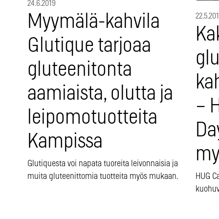
24.6.2019
Myymälä-kahvila
22.5.20
Ka
Glutique tarjoaa
gl
gluteenitonta
kah
aamiaista, olutta ja
– 
leipomotuotteita
Da
Kampissa
my
Glutiquesta voi napata tuoreita leivonnaisia ja
muita gluteenittomia tuotteita myös mukaan.
HUG Ca
kuohuv