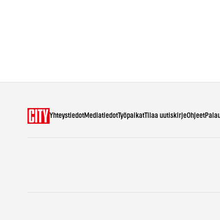
Yhteystiedot
Mediatiedot
Työpaikat
Tilaa uutiskirje
Ohjeet
Pala