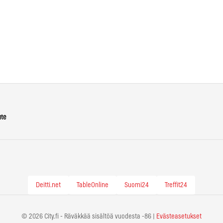
ute
Deitti.net
TableOnline
Suomi24
Treffit24
© 2026 City.fi - Räväkkää sisältöä vuodesta -86 |
Evästeasetukset