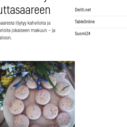
uttasaareen
Deitti.net
TableOnline
aaresta löytyy kahviloita ja
orioita jokaiseen makuun – ja
Suomi24
alioon.