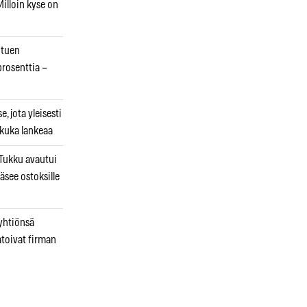
illoin kyse on
otuen
prosenttia –
, jota yleisesti
 kuka lankeaa
ukku avautui
äsee ostoksille
 yhtiönsä
atoivat firman