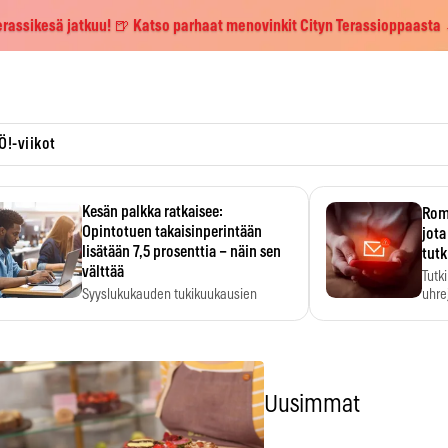
erassikesä jatkuu! 🍺 Katso parhaat menovinkit Cityn Terassioppaasta
Ö!-viikot
Kesän palkka ratkaisee:
Roma
Opintotuen takaisinperintään
jota
lisätään 7,5 prosenttia – näin sen
tutk
välttää
Tutk
Syyslukukauden tukikuukausien
uhrej
määrä ratkeaa sillä, mitä kesällä
ehti…
Uusimmat