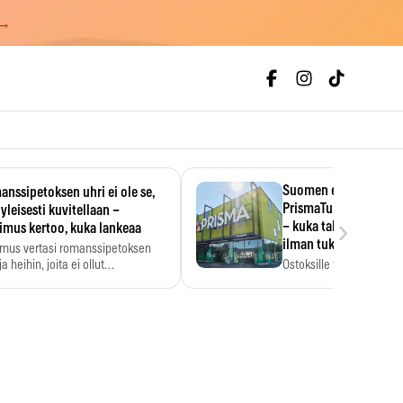
 →
Suomen ensimmäine
nssipetoksen uhri ei ole se,
PrismaTukku avautui 
 yleisesti kuvitellaan –
›
– kuka tahansa pääsee
imus kertoo, kuka lankeaa
ilman tukkukorttia
imus vertasi romanssipetoksen
a heihin, joita ei ollut…
Ostoksille tarvitse tukku
yksikköhinta kannattaa t