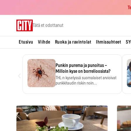
T
Skip
Tätä et odottanut
to
content
Etusivu
Viihde
Ruoka ja ravintolat
Ihmissuhteet
SY
Punkin purema ja punoitus –
‹
Milloin kyse on borrelioosista?
THL:n kyselyssä suomalaiset arvioivat
punkkitaudin riskin noin
kymmenkertaiseksi…