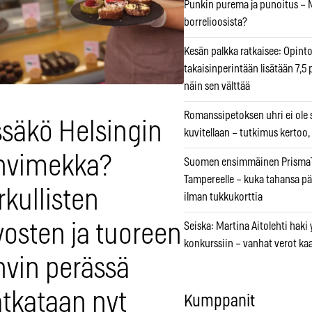
Punkin purema ja punoitus – M
borrelioosista?
Kesän palkka ratkaisee: Opint
takaisinperintään lisätään 7,5 
näin sen välttää
Romanssipetoksen uhri ei ole se
ssäkö Helsingin
kuvitellaan – tutkimus kertoo,
hvimekka?
Suomen ensimmäinen PrismaT
Tampereelle – kuka tahansa pä
kullisten
ilman tukkukorttia
vosten ja tuoreen
Seiska: Martina Aitolehti haki
konkurssiin – vanhat verot ka
hvin perässä
tkataan nyt
Kumppanit