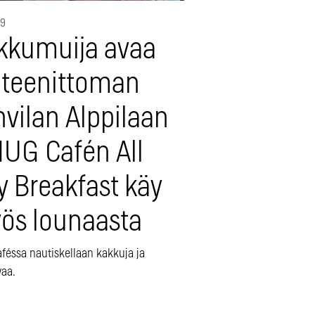
19
kkumuija avaa
uteenittoman
vilan Alppilaan
HUG Cafén All
y Breakfast käy
ös lounaasta
féssa nautiskellaan kakkuja ja
aa.