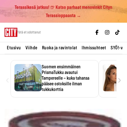
Terassikesä jatkuu! 🍺 Katso parhaat menovinkit Cityn
Terassioppaasta →
Skip
Tätä et odottanut
to
content
Etusivu
Viihde
Ruoka ja ravintolat
Ihmissuhteet
SYÖ!-vii
Suomen ensimmäinen
PrismaTukku avautui
‹
›
Tampereelle – kuka tahansa
pääsee ostoksille ilman
tukkukorttia
Ostoksille tarvitse tukkukorttia,
mutta yksikköhinta kannattaa
tarkistaa itse.