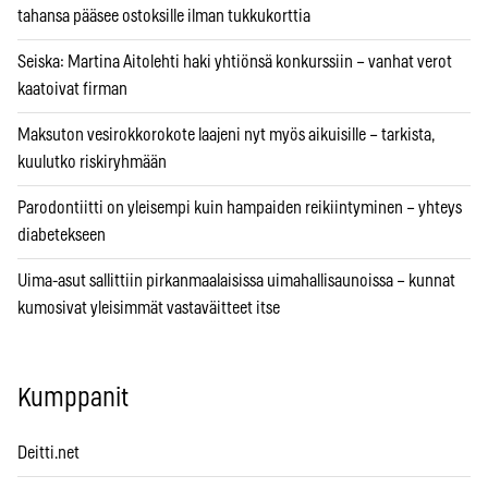
tahansa pääsee ostoksille ilman tukkukorttia
Seiska: Martina Aitolehti haki yhtiönsä konkurssiin – vanhat verot
kaatoivat firman
Maksuton vesirokkorokote laajeni nyt myös aikuisille – tarkista,
kuulutko riskiryhmään
Parodontiitti on yleisempi kuin hampaiden reikiintyminen – yhteys
diabetekseen
Uima-asut sallittiin pirkanmaalaisissa uimahallisaunoissa – kunnat
kumosivat yleisimmät vastaväitteet itse
Kumppanit
Deitti.net