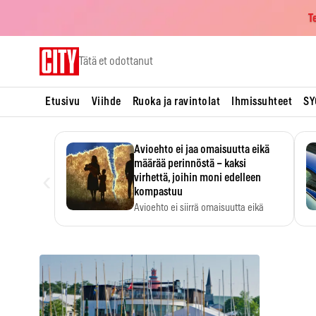
T
Skip
Tätä et odottanut
to
content
Etusivu
Viihde
Ruoka ja ravintolat
Ihmissuhteet
SY
Avioehto ei jaa omaisuutta eikä
määrää perinnöstä – kaksi
‹
virhettä, joihin moni edelleen
kompastuu
Avioehto ei siirrä omaisuutta eikä
ratkaise perintöasioita.