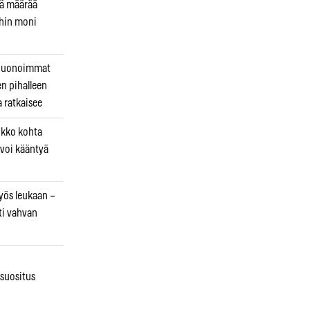
kä määrää
ihin moni
 huonoimmat
en pihalleen
a ratkaisee
ikko kohta
 voi kääntyä
myös leukaan –
ti vahvan
osuositus
n