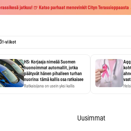
erassikesä jatkuu! 🍺 Katso parhaat menovinkit Cityn Terassioppaasta
Ö!-viikot
HS: Korjaaja nimeää Suomen
Aggr
huonoimmat automallit, jotka
koht
päätyvät hänen pihalleen turhan
ahne
nuorina: tämä kallis osa ratkaisee
vas
Ratkaisijana on usein yksi kallis
Hels
komponentti.
MYC-
hida
Uusimmat