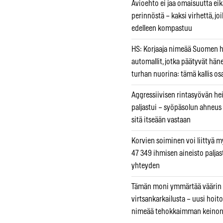
Avioehto ei jaa omaisuutta ei
perinnöstä – kaksi virhettä, jo
edelleen kompastuu
HS: Korjaaja nimeää Suomen
automallit, jotka päätyvät hän
turhan nuorina: tämä kallis os
Aggressiivisen rintasyövän he
paljastui – syöpäsolun ahneus
sitä itseään vastaan
Korvien soiminen voi liittyä 
47 349 ihmisen aineisto paljas
yhteyden
Tämän moni ymmärtää väärin
virtsankarkailusta – uusi hoit
nimeää tehokkaimman keino