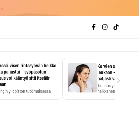
 →
essiivisen rintasyövän heikko
Korvien soiminen voi 
a paljastui – syöpäsolun
leukaan – 47 349 ihmi
›
us voi kääntyä sitä itseään
paljasti vahvan yhtey
taan
Tinnitus yhdistetään ku
ingin yliopiston tutkimuksessa
heikkenemiseen. Meta-a
aktiivisen rintasyövän kasvu
kertoo, että myös…
stui.