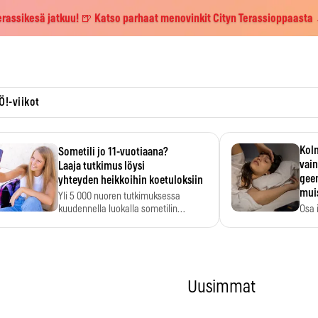
erassikesä jatkuu! 🍺 Katso parhaat menovinkit Cityn Terassioppaasta
Ö!-viikot
Kolm
Sometili jo 11-vuotiaana?
vain
Laaja tutkimus löysi
geen
yhteyden heikkoihin koetuloksiin
mui
Yli 5 000 nuoren tutkimuksessa
kuudennella luokalla sometilin…
Osa 
voi s
Uusimmat