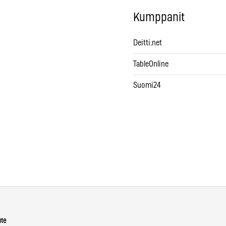
Kumppanit
Deitti.net
TableOnline
Suomi24
ute