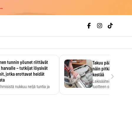
 →
en tunnin yöunet riittävät
Takuu päättyi, myyjän
 harvalle – tutkijat löysivät
näin pitkään kodinko
›
it, jotka erottavat heidät
kestää
sta
Lakisääteinen virhevast
ihmisistä nukkuu neljä tuntia ja
tuotteen oletetun kestoi
ilti…