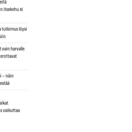
eitä
in itsekehu ei
a tutkimus löysi
iin
 vain harvalle
a erottavat
i – näin
estää
aikat
s vaikuttaa