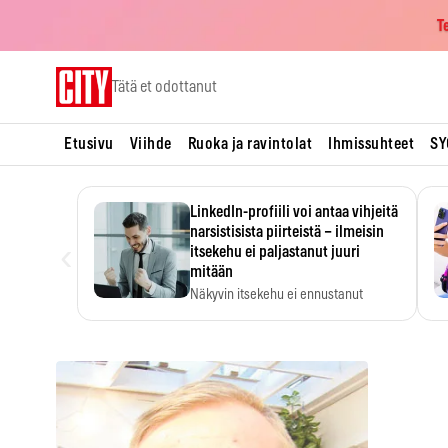
T
Skip
Tätä et odottanut
to
content
Etusivu
Viihde
Ruoka ja ravintolat
Ihmissuhteet
SY
LinkedIn-profiili voi antaa vihjeitä
narsistisista piirteistä – ilmeisin
‹
itsekehu ei paljastanut juuri
mitään
Näkyvin itsekehu ei ennustanut
narsistisia piirteitä.