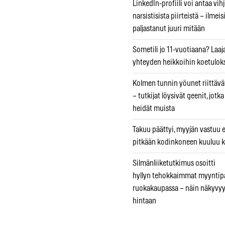
LinkedIn-profiili voi antaa vihj
narsistisista piirteistä – ilmeis
paljastanut juuri mitään
Sometili jo 11-vuotiaana? Laaj
yhteyden heikkoihin koetuloks
Kolmen tunnin yöunet riittävät
– tutkijat löysivät geenit, jotk
heidät muista
Takuu päättyi, myyjän vastuu e
pitkään kodinkoneen kuuluu k
Silmänliiketutkimus osoitti
hyllyn tehokkaimmat myyntip
ruokakaupassa – näin näkyvyy
hintaan