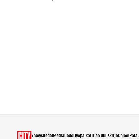
Yhteystiedot
Mediatiedot
Työpaikat
Tilaa uutiskirje
Ohjeet
Pala