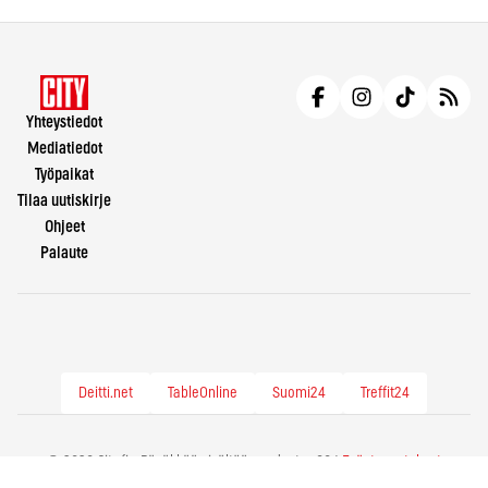
Yhteystiedot
Mediatiedot
Työpaikat
Tilaa uutiskirje
Ohjeet
Palaute
Deitti.net
TableOnline
Suomi24
Treffit24
© 2026 City.fi - Räväkkää sisältöä vuodesta -86 |
Evästeasetukset