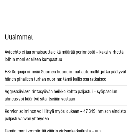
Uusimmat
Avioehto ei jaa omaisuutta eikä määrää perinnöstä – kaksi virhettä,
joihin moni edelleen kompastuu
HS: Korjaaja nimeää Suomen huonoimmat automallit, jotka päätyvät
hänen pihalleen turhan nuorina: tämä kallis osa ratkaisee
Aggressiivisen rintasyövän heikko kohta paljastui – syöpäsolun
ahneus voi kääntyä sitä itseään vastaan
Korvien soiminen voi liittyä myös leukaan – 47 349 ihmisen aineisto
paljasti vahvan yhteyden
Tämän moni ymmärtää väärin virtsankarkailusta – uusi