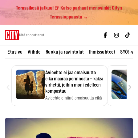
Terassikesä jatkuu! 🍺 Katso parhaat menovinkit Cityn
Terassioppaasta →
Skip
Tätä et odottanut
to
content
Etusivu
Viihde
Ruoka ja ravintolat
Ihmissuhteet
SYÖ!-vii
Avioehto ei jaa omaisuutta
eikä määrää perinnöstä – kaksi
‹
›
virhettä, joihin moni edelleen
kompastuu
Avioehto ei siirrä omaisuutta eikä
ratkaise perintöasioita.