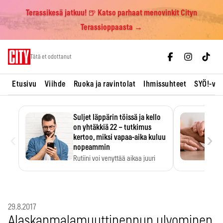
Terassikesä jatkuu! 🍺 Katso parhaat menovinkit Cityn
Terassioppaasta →
Skip
Tätä et odottanut
to
content
Etusivu
Viihde
Ruoka ja ravintolat
Ihmissuhteet
SYÖ!-vii
Suljet läppärin töissä ja kello
on yhtäkkiä 22 – tutkimus
‹
›
kertoo, miksi vapaa-aika kuluu
nopeammin
Rutiini voi venyttää aikaa juuri
silloin, kun sitä…
29.8.2017
Alaskanmalamuuttipennun ulvominen