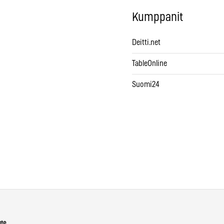
Kumppanit
Deitti.net
TableOnline
Suomi24
ute