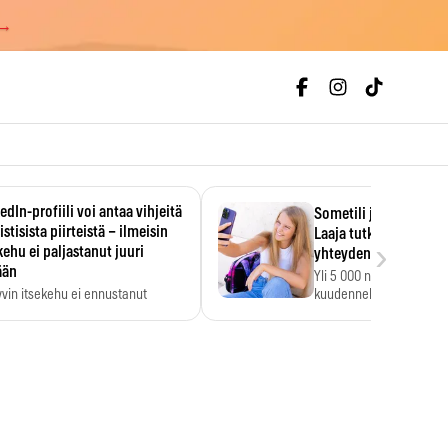
 →
edIn-profiili voi antaa vihjeitä
Sometili jo 11-vuotia
istisista piirteistä – ilmeisin
Laaja tutkimus löysi
›
kehu ei paljastanut juuri
yhteyden heikkoihin k
ään
Yli 5 000 nuoren tutkim
vin itsekehu ei ennustanut
kuudennella luokalla so
stisia piirteitä.