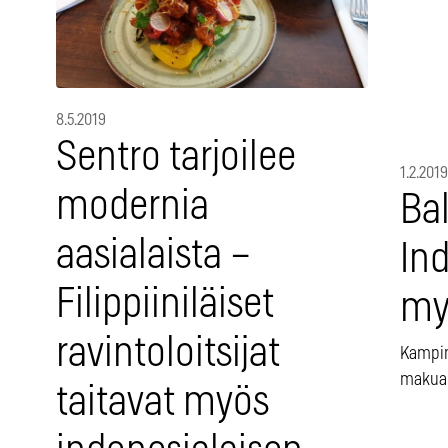
8.5.2019
Sentro tarjoilee
1.2.2019
modernia
Ba
aasialaista –
In
Filippiiniläiset
my
ravintoloitsijat
Kampin
makua
taitavat myös