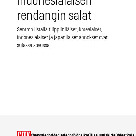
indonesialaisen
rendangin salat
Sentron listalla filippiiniläiset, korealaiset,
indonesialaiset ja japanilaiset annokset ovat
sulassa sovussa.
Yhteystiedot
Mediatiedot
Työpaikat
Tilaa uutiskirje
Ohjeet
Pala