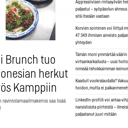
Aggressiivisen rintasyövän he
paljastui – syöpäsolun ahneus
sitä itseään vastaan
Korvien soiminen voi liittyä 
47 349 ihmisen aineisto paljas
yhteyden
Tämän moni ymmärtää väärin
li Brunch tuo
virtsankarkailusta – uusi hoit
nimeää tehokkaimman keino
donesian herkut
Kaaduit vuokralaudalla? Vaku
ös Kamppiin
hoidon, mutta ei palkanmenet
LinkedIn-profiili voi antaa vihj
 ravintolamaailmakerros saa lisää
narsistisista piirteistä – ilmeis
!
paljastanut juuri mitään