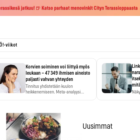
erassikesä jatkuu! 🍺 Katso parhaat menovinkit Cityn Terassioppaasta
Ö!-viikot
Link
Korvien soiminen voi liittyä myös
nars
leukaan – 47 349 ihmisen aineisto
itse
paljasti vahvan yhteyden
mit
Tinnitus yhdistetään kuulon
heikkenemiseen. Meta-analyysi
Näky
kertoo, että myös…
narsi
Uusimmat