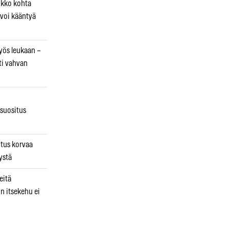
ikko kohta
 voi kääntyä
myös leukaan –
ti vahvan
osuositus
n
utus korvaa
ystä
eitä
in itsekehu ei