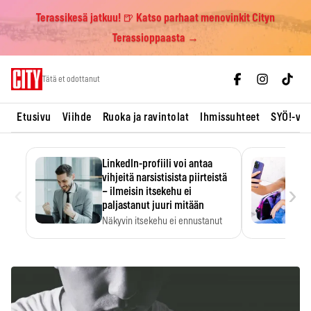
Terassikesä jatkuu! 🍺 Katso parhaat menovinkit Cityn
Terassioppaasta →
Skip
Tätä et odottanut
to
content
Etusivu
Viihde
Ruoka ja ravintolat
Ihmissuhteet
SYÖ!-vii
LinkedIn-profiili voi antaa
vihjeitä narsistisista piirteistä
‹
›
– ilmeisin itsekehu ei
paljastanut juuri mitään
Näkyvin itsekehu ei ennustanut
narsistisia piirteitä.