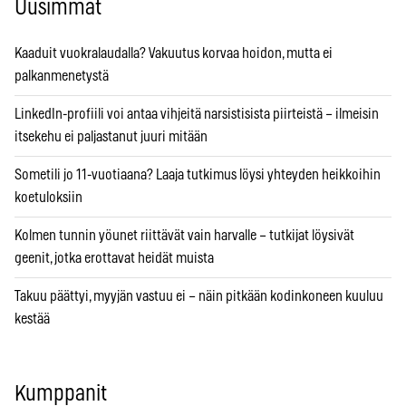
Uusimmat
Kaaduit vuokralaudalla? Vakuutus korvaa hoidon, mutta ei
palkanmenetystä
LinkedIn-profiili voi antaa vihjeitä narsistisista piirteistä – ilmeisin
itsekehu ei paljastanut juuri mitään
Sometili jo 11-vuotiaana? Laaja tutkimus löysi yhteyden heikkoihin
koetuloksiin
Kolmen tunnin yöunet riittävät vain harvalle – tutkijat löysivät
geenit, jotka erottavat heidät muista
Takuu päättyi, myyjän vastuu ei – näin pitkään kodinkoneen kuuluu
kestää
Kumppanit