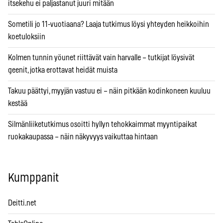
itsekehu ei paljastanut juuri mitään
Sometili jo 11-vuotiaana? Laaja tutkimus löysi yhteyden heikkoihin
koetuloksiin
Kolmen tunnin yöunet riittävät vain harvalle – tutkijat löysivät
geenit, jotka erottavat heidät muista
Takuu päättyi, myyjän vastuu ei – näin pitkään kodinkoneen kuuluu
kestää
Silmänliiketutkimus osoitti hyllyn tehokkaimmat myyntipaikat
ruokakaupassa – näin näkyvyys vaikuttaa hintaan
Kumppanit
Deitti.net