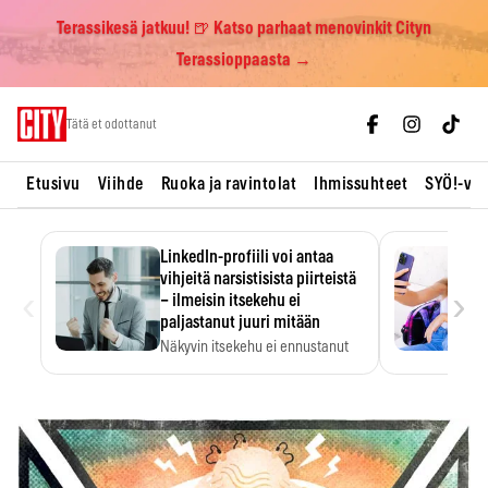
Terassikesä jatkuu! 🍺 Katso parhaat menovinkit Cityn
Terassioppaasta →
Skip
Tätä et odottanut
to
content
Etusivu
Viihde
Ruoka ja ravintolat
Ihmissuhteet
SYÖ!-vii
LinkedIn-profiili voi antaa
vihjeitä narsistisista piirteistä
‹
›
– ilmeisin itsekehu ei
paljastanut juuri mitään
Näkyvin itsekehu ei ennustanut
narsistisia piirteitä.