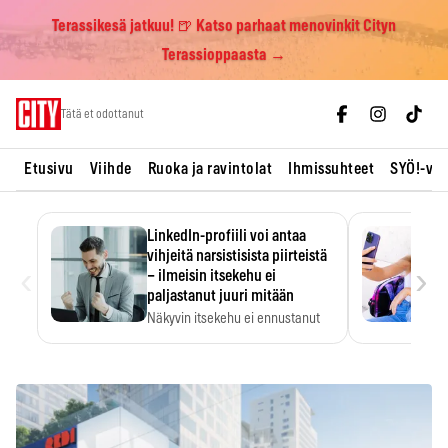
Terassikesä jatkuu! 🍺 Katso parhaat menovinkit Cityn
Terassioppaasta →
Skip
Tätä et odottanut
to
content
Etusivu
Viihde
Ruoka ja ravintolat
Ihmissuhteet
SYÖ!-vii
LinkedIn-profiili voi antaa
vihjeitä narsistisista piirteistä
‹
›
– ilmeisin itsekehu ei
paljastanut juuri mitään
Näkyvin itsekehu ei ennustanut
narsistisia piirteitä.