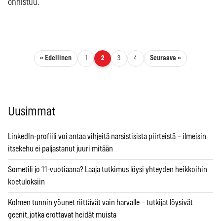
onnistuu.
Artikkelien sivutus
« Edellinen
Seuraava »
1
2
3
4
Uusimmat
LinkedIn-profiili voi antaa vihjeitä narsistisista piirteistä – ilmeisin
itsekehu ei paljastanut juuri mitään
Sometili jo 11-vuotiaana? Laaja tutkimus löysi yhteyden heikkoihin
koetuloksiin
Kolmen tunnin yöunet riittävät vain harvalle – tutkijat löysivät
geenit, jotka erottavat heidät muista